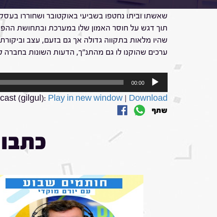
בפרק האחרון לעונה של הפודקאסט "גלגול נשמות" מבית 929, דור סער מן ותמר יחיא מארחים את חן אביגדורי, פעיל במאבק למען שחרור
שאשתו וביתו נחטפו בשביעי באוקטובר ושחוררו בעסק
תוך דגש על חוסר האמון שלו במערכת ובתחושת ההפקרה 
שהיו מלאות בתקווה גדולה אך גם בזעם, עצב וביקור
ערכים שהוקנו לו גם מהתנ"ך, הדעות השונות בחברה ל
נגן
00:00
אודיו
ast (gilgul):
Play in new window
|
Download
שתף
כתבות