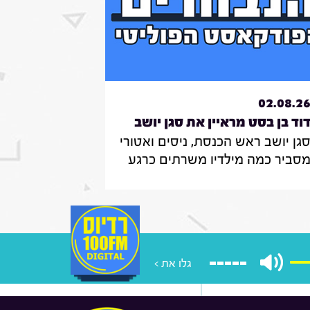
02.08.2
וד בן בסט מראיין את סגן יושב
גן יושב ראש הכנסת, ניסים ואטורי
אש הכנסת, ניסים
סביר כמה מילדיו משרתים כרגע
אטורי|31.7.26
צה"ל , מה הוא חושב על החוק
מקפיא מעצרים של משתמטים
רדים ואיזה שר הוא רוצה להיות
ממשלה הבאה
גלו את >