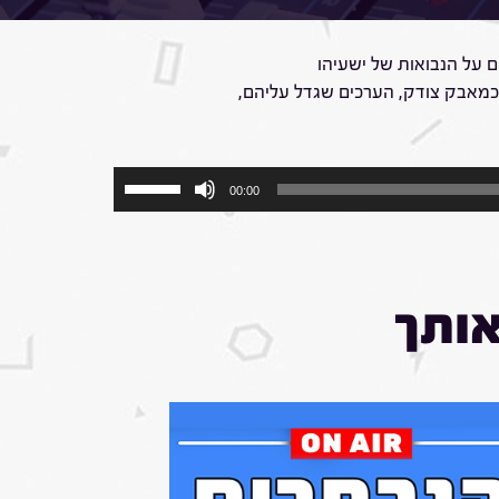
ם על הנבואות של ישעיהו
כמאבק צודק, הערכים שגדל עליהם,
השתמש
00:00
במקש
למעלה/למטה
כדי
להגביר
או
אותך
להנמיך
עוצמת
שמע.