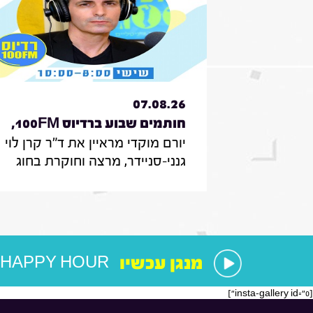
07.08.26
חותמים שבוע ברדיוס 100FM,
יורם מוקדי מראיין את ד"ר קרן לוי
תכנית 330, 07 באוגוסט 2026
גנני-סניידר, מרצה וחוקרת בחוג
לממשל תקשורת ודיפלומטיה
במרכז האקדמי הרב-תחומי
ירושלים, אודות סקר על
אי-הישארותם של אזרחים ללא
חשמל בעת איום בטחוני; לילך סיגן,
מנגן עכשיו
HAPPY HOUR
חוקרת תקשורת באונ' בר אילן, על
מחקר חדש על הדרך שבה הניו
[insta-gallery id="0"]
יורק טיימס דיווח על אבדות בעזה