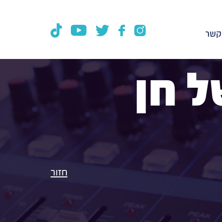
קשר
 חן
חזור