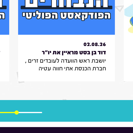
6
02.08.26
דוד בן בסט מראיין את יו"ר
ד
יושבת ראש הוועדה לעובדים זרים ,
ס
הוועדה לעובדים זרים , חברת
ר
חברת הכנסת אתי חווה עטיה
מ
הכנסת אתי חווה עטיה|31.7.26
ו
מספרת על הצעת החוק שלה
ב
להצבת דיפיבלירטורים בתחנות
ש
רכבת , על הזכאות להעסקת עובד
ח
זר בסיעוד לבני 85 ומעלה ומה מניע
ב
אותה בעשייה הפרלמנטרית