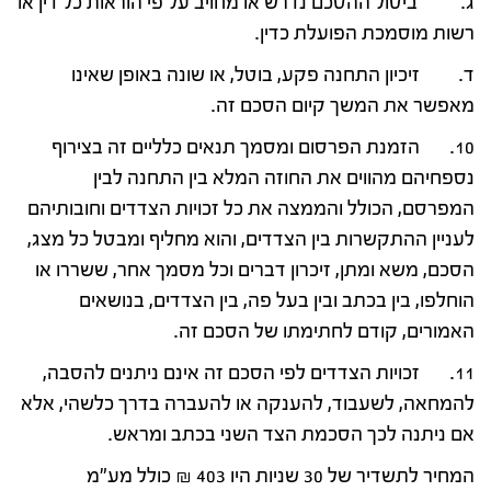
ג. ביטול ההסכם נדרש או מחויב על פי הוראות כל דין או
רשות מוסמכת הפועלת כדין.
ד. זיכיון התחנה פקע, בוטל, או שונה באופן שאינו
מאפשר את המשך קיום הסכם זה.
10. הזמנת הפרסום ומסמך תנאים כלליים זה בצירוף
נספחיהם מהווים את החוזה המלא בין התחנה לבין
המפרסם, הכולל והממצה את כל זכויות הצדדים וחובותיהם
לעניין ההתקשרות בין הצדדים, והוא מחליף ומבטל כל מצג,
הסכם, משא ומתן, זיכרון דברים וכל מסמך אחר, ששררו או
הוחלפו, בין בכתב ובין בעל פה, בין הצדדים, בנושאים
האמורים, קודם לחתימתו של הסכם זה.
11. זכויות הצדדים לפי הסכם זה אינם ניתנים להסבה,
להמחאה, לשעבוד, להענקה או להעברה בדרך כלשהי, אלא
אם ניתנה לכך הסכמת הצד השני בכתב ומראש.
המחיר לתשדיר של 30 שניות היו 403 ₪ כולל מע"מ