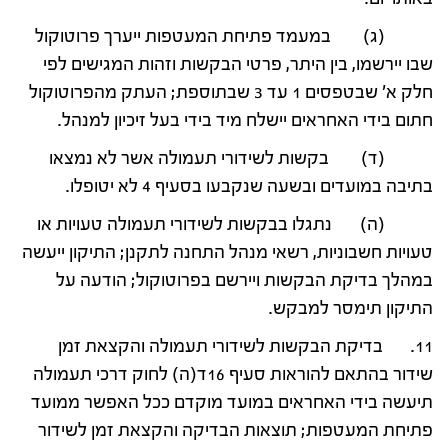
(ג) במעמד פתיחת המעטפות ייערך פרוטוקול
שבו יירשמו, בין היתר, פרטי הבקשות וזהות המגישים לפי
חלק א' שבטפסים 1 עד 3 שבתוספת; העתק מהפרוטוקול
חתום בידי האחראים יישלח מיד בידי בעל זיכיון למנהל.
(ד) בקשות לשידורי תעמולה אשר לא נמצאו
בתיבה במועדים ובשעה שנקבעו בסעיף 4 לא יטופלו.
(ה) נתגלו בבקשות לשידורי תעמולה טעויות או
טעויות חשבוניות, רשאי מנהל התחנה לתקנן; התיקון ייעשה
במהלך בדיקת הבקשות ויירשם בפרוטוקול; הודעה על
התיקון תימסר למבקש.
11. בדיקת הבקשות לשידורי תעמולה והקצאת זמן
שידור בהתאם להוראות סעיף 16ד(ה) לחוק דרכי תעמולה
תיעשה בידי האחראים במועד מוקדם ככל האפשר ממועד
פתיחת המעטפות; תוצאות הבדיקה והקצאת זמן לשידור