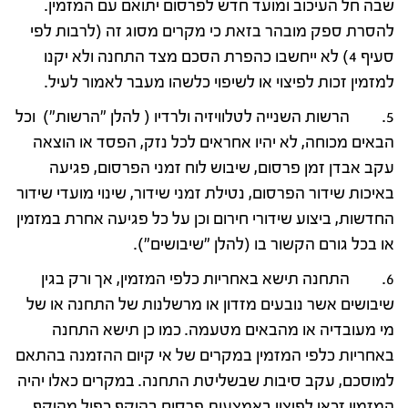
שבה חל העיכוב ומועד חדש לפרסום יתואם עם המזמין.
להסרת ספק מובהר בזאת כי מקרים מסוג זה (לרבות לפי
סעיף 4) לא ייחשבו כהפרת הסכם מצד התחנה ולא יקנו
למזמין זכות לפיצוי או לשיפוי כלשהו מעבר לאמור לעיל.
5. הרשות השנייה לטלוויזיה ולרדיו ( להלן "הרשות") וכל
הבאים מכוחה, לא יהיו אחראים לכל נזק, הפסד או הוצאה
עקב אבדן זמן פרסום, שיבוש לוח זמני הפרסום, פגיעה
באיכות שידור הפרסום, נטילת זמני שידור, שינוי מועדי שידור
החדשות, ביצוע שידורי חירום וכן על כל פגיעה אחרת במזמין
או בכל גורם הקשור בו (להלן "שיבושים").
6. התחנה תישא באחריות כלפי המזמין, אך ורק בגין
שיבושים אשר נובעים מזדון או מרשלנות של התחנה או של
מי מעובדיה או מהבאים מטעמה. כמו כן תישא התחנה
באחריות כלפי המזמין במקרים של אי קיום ההזמנה בהתאם
למוסכם, עקב סיבות שבשליטת התחנה. במקרים כאלו יהיה
המזמין זכאי לפיצוי באמצעות פרסום בהיקף כפול מהיקף