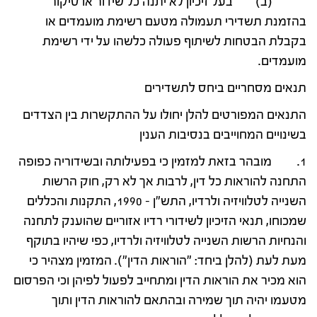
(ב) בעל זיכיון לא יתנה כל שידור או סיקור
בהזמנת תשדירי תעמולה מטעם רשימת מועמדים או
בקבלת הבטחות לשיתוף פעולה כלשהו על ידי רשימת
מועמדים.
תנאים מסחריים ביחס לתשדירים
התנאים המפורטים להלן יחולו על ההתקשרות בין הצדדים
בשינויים המחוייבים בנסיבות הענין
1. מובהר בזאת למזמין כי בפעילותה ובשידוריה כפופה
התחנה להוראות כל דין, לרבות אך לא רק, חוק הרשות
השנייה לטלוויזיה ולרדיו, התש"ן – 1990, התקנות והכללים
שמכוחו, תנאי הזיכיון לשידורי רדיו אזוריים שהוענק לתחנה
והנחיות הרשות השנייה לטלוויזיה ולרדיו, כפי שיהיו בתוקף
מעת לעת (להלן ביחד: "הוראות הדין"). המזמין מצהיר כי
הוא מכיר את הוראות הדין ומתחייב לפעול לפיהן וכי הפרסום
מטעמו יהיה תוך שמירה ובהתאם להוראות הדין ותוך