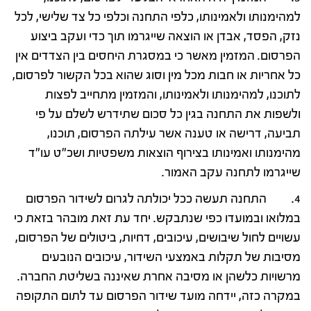
למהימנותו ולאמינותו, כלפי התחנה וכלפי כל צד שלישי, לכל
נזק, הפסד, אבדן או הוצאה שייגרמו תוך כדי ועקב ביצוע
הפרסום. המזמין מאשר כי במסגרת היחסים בין הצדדים אין
כל אחריות או חבות מכל מין וסוג שהוא בכל הקשור לפרסום,
לתוכנו, למהימנותו ולאמינותו, והמזמין מתחייב לפצות
ולשפות את התחנה בגין כל סכום שתידרש לשלם על פי
תביעה, דרישה או טענה אשר עילתה הפרסום, תוכנו,
מהימנותו ואמינותו בצירוף הוצאות משפטיות ושכ"ט עו"ד
שייגרמו לתחנה עקב האמור.
4. התחנה תעשה ככל יכולתה לגרום לשידור הפרסום
במלואו ובמועדו כפי שנתבקש. יחד עת זאת מובהר בזאת כי
עשויים לחול שיבושים, עיכובים, דחיות, ביטולים של הפרסום,
מסיבות של תקלות באמצעי השידור, עיכובים הנובעים
מרשויות כלשהן או מסיבה אחרת שאיננה בשליטת החברה.
במקרה כזה, יידחה מועד שידור הפרסום עד לתום התקופה