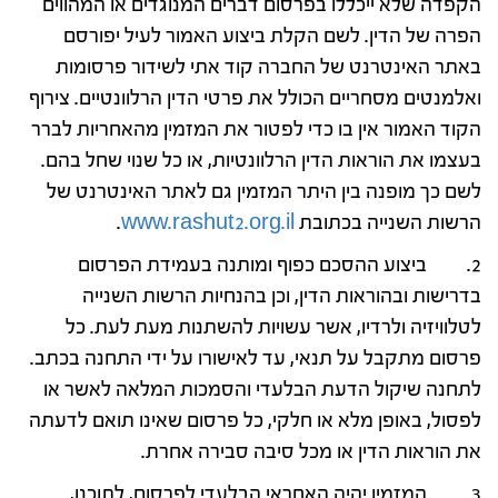
הקפדה שלא ייכללו בפרסום דברים המנוגדים או המהווים
הפרה של הדין. לשם הקלת ביצוע האמור לעיל יפורסם
באתר האינטרנט של החברה קוד אתי לשידור פרסומות
ואלמנטים מסחריים הכולל את פרטי הדין הרלוונטיים. צירוף
הקוד האמור אין בו כדי לפטור את המזמין מהאחריות לברר
בעצמו את הוראות הדין הרלוונטיות, או כל שנוי שחל בהם.
לשם כך מופנה בין היתר המזמין גם לאתר האינטרנט של
הרשות השנייה בכתובת
www.rashut2.org.il
.
2. ביצוע ההסכם כפוף ומותנה בעמידת הפרסום
בדרישות ובהוראות הדין, וכן בהנחיות הרשות השנייה
לטלוויזיה ולרדיו, אשר עשויות להשתנות מעת לעת. כל
פרסום מתקבל על תנאי, עד לאישורו על ידי התחנה בכתב.
לתחנה שיקול הדעת הבלעדי והסמכות המלאה לאשר או
לפסול, באופן מלא או חלקי, כל פרסום שאינו תואם לדעתה
את הוראות הדין או מכל סיבה סבירה אחרת.
3. המזמין יהיה האחראי הבלעדי לפרסום, לתוכנו,