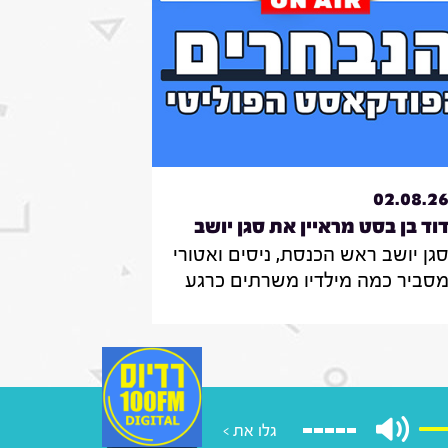
02.08.2
וד בן בסט מראיין את סגן יושב
גן יושב ראש הכנסת, ניסים ואטורי
אש הכנסת, ניסים
סביר כמה מילדיו משרתים כרגע
אטורי|31.7.26
צה"ל , מה הוא חושב על החוק
מקפיא מעצרים של משתמטים
רדים ואיזה שר הוא רוצה להיות
ממשלה הבאה
גלו את >