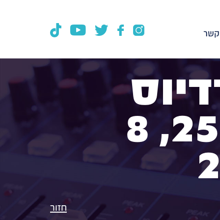
קשר
דיוס
100FM, תכנית 252, 8
חזור