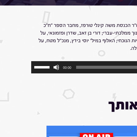
יו"ר הכנסת משה קינלי טורפז, מחבר הספר "ח"כ
 ממלכתי-עברי; דורי בן זאב, שדרן ופזמונאי, על
הנוכחי; האלוף במיל' יוסי בידץ, מנכ"ל מטח, על
ה.
השתמש
00:00
במקש
למעלה/למטה
כדי
להגביר
או
אותך
להנמיך
עוצמת
שמע.