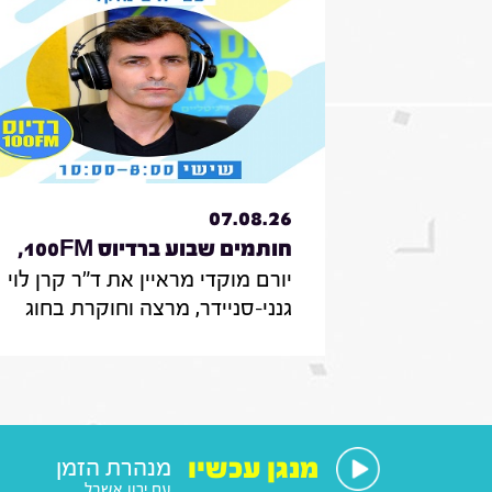
07.08.26
חותמים שבוע ברדיוס 100FM,
יורם מוקדי מראיין את ד"ר קרן לוי
תכנית 330, 07 באוגוסט 2026
גנני-סניידר, מרצה וחוקרת בחוג
לממשל תקשורת ודיפלומטיה
במרכז האקדמי הרב-תחומי
ירושלים, אודות סקר על
אי-הישארותם של אזרחים ללא
חשמל בעת איום בטחוני; לילך סיגן,
מנגן עכשיו
מנהרת הזמן
חוקרת תקשורת באונ' בר אילן, על
עם ירון אשבל