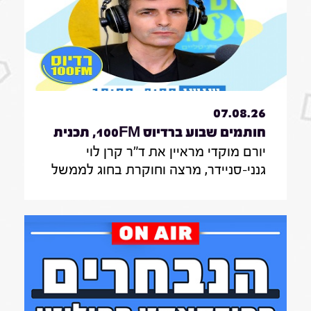
07.08.26
חותמים שבוע ברדיוס 100FM, תכנית
יורם מוקדי מראיין את ד"ר קרן לוי
330, 07 באוגוסט 2026
גנני-סניידר, מרצה וחוקרת בחוג לממשל
תקשורת ודיפלומטיה במרכז האקדמי
הרב-תחומי ירושלים, אודות סקר על
אי-הישארותם של אזרחים ללא חשמל
בעת איום בטחוני; לילך סיגן, חוקרת
תקשורת באונ' בר אילן, על מחקר חדש
על הדרך שבה הניו יורק טיימס דיווח על
אבדות בעזה במהלך שנתיים של מלחמה;