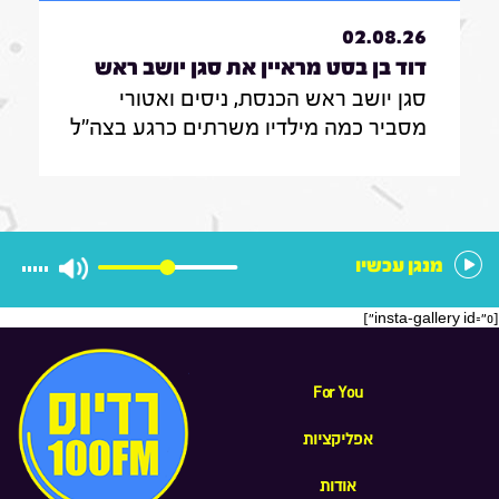
02.08.26
דוד בן בסט מראיין את סגן יושב ראש
סגן יושב ראש הכנסת, ניסים ואטורי
הכנסת, ניסים ואטורי|31.7.26
מסביר כמה מילדיו משרתים כרגע בצה"ל
, מה הוא חושב על החוק שמקפיא
מעצרים של משתמטים חרדים ואיזה שר
הוא רוצה להיות בממשלה הבאה
מנגן עכשיו
[insta-gallery id="0"]
For You
אפליקציות
אודות