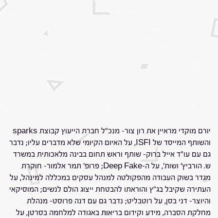
יורם מוקדי מראיין את רון צור- מנכ"ל חברת הייעוץ קבוצת sparks
והשותף המייסד של ISFI, על האיום הקיומי שלא מדברים עליו; נדבר
גם עם עו"ד אייל ברוק- שותף וראש תחום בבינה מלאכותית במשרד
ש. הורביץ' ושות', על ה-Deep Fake; פרופ' תמר אלמור- חוקרת
מגדר בשוק העבודה מהפקולטה למנהל עסקים במכללה למינהל, על
העתירה שקיבל בג"ץ והוראתו להבטחת ייצוג הולם לנשים; המוסיקאי
והיוצר- דני בסן, על רוטבליט; נדבר גם עם דנה פרוסט- מנהלת
מחלקת הסברה, מידע וקידום בריאות באגודה למלחמה בסרטן, על