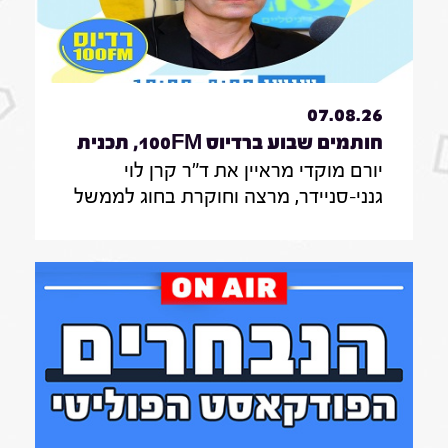
07.08.26
חותמים שבוע ברדיוס 100FM, תכנית
יורם מוקדי מראיין את ד"ר קרן לוי
330, 07 באוגוסט 2026
גנני-סניידר, מרצה וחוקרת בחוג לממשל
תקשורת ודיפלומטיה במרכז האקדמי
הרב-תחומי ירושלים, אודות סקר על
אי-הישארותם של אזרחים ללא חשמל
בעת איום בטחוני; לילך סיגן, חוקרת
תקשורת באונ' בר אילן, על מחקר חדש
על הדרך שבה הניו יורק טיימס דיווח על
אבדות בעזה במהלך שנתיים של מלחמה;
נדבר גם עם כרם נבו, סמנכ"לית צמיחה
ברשות החדשנות על המסלול המהיר של