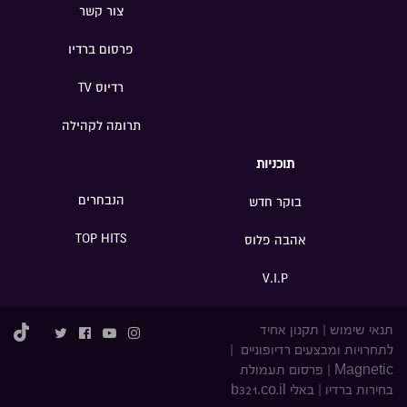
צור קשר
פרסום ברדיו
רדיוס TV
תרומה לקהילה
תוכניות
הנבחרים
בוקר חדש
TOP HITS
אהבה פלוס
V.I.P
תנאי שימוש
|
תקנון אחיד
לתחרויות ומבצעים רדיופוניים
|
Magnetic
|
פרסום תעמולת
בחירות ברדיו
|
באלי b321.co.il