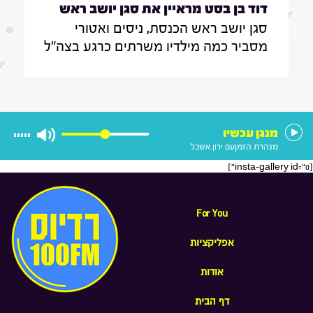
דוד בן בסט מראיין את סגן יושב ראש
סגן יושב ראש הכנסת, ניסים ואטורי
הכנסת, ניסים ואטורי|31.7.26
מסביר כמה מילדיו משרתים כרגע בצה"ל
, מה הוא חושב על החוק שמקפיא
מעצרים של משתמטים חרדים ואיזה שר
הוא רוצה להיות בממשלה הבאה
מנגן עכשיו
מנהרת הזמן
עם ירון אשבל
[insta-gallery id="0"]
For You
אפליקציות
אודות
דף הבית