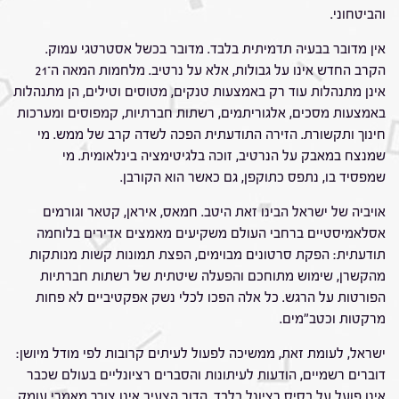
והביטחוני.
אין מדובר בבעיה תדמיתית בלבד. מדובר בכשל אסטרטגי עמוק.
הקרב החדש אינו על גבולות, אלא על נרטיב. מלחמות המאה ה־21
אינן מתנהלות עוד רק באמצעות טנקים, מטוסים וטילים, הן מתנהלות
באמצעות מסכים, אלגוריתמים, רשתות חברתיות, קמפוסים ומערכות
חינוך ותקשורת. הזירה התודעתית הפכה לשדה קרב של ממש. מי
שמנצח במאבק על הנרטיב, זוכה בלגיטימציה בינלאומית. מי
שמפסיד בו, נתפס כתוקפן, גם כאשר הוא הקורבן.
אויביה של ישראל הבינו זאת היטב. חמאס, איראן, קטאר וגורמים
אסלאמיסטיים ברחבי העולם משקיעים מאמצים אדירים בלוחמה
תודעתית: הפקת סרטונים מבוימים, הפצת תמונות קשות מנותקות
מהקשרן, שימוש מתוחכם והפעלה שיטתית של רשתות חברתיות
הפורטות על הרגש. כל אלה הפכו לכלי נשק אפקטיביים לא פחות
מרקטות וכטב"מים.
ישראל, לעומת זאת, ממשיכה לפעול לעיתים קרובות לפי מודל מיושן:
דוברים רשמיים, הודעות לעיתונות והסברים רציונליים בעולם שכבר
אינו פועל על בסיס רציונל בלבד. הדור הצעיר אינו צורך מאמרי עומק,