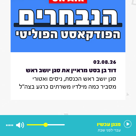
אותה בעשייה הפרלמנטרית
פרידברג, סמנכ"לית תכנון, ניהול ומערכים
בחברת AVIV על חוק תכנון והבנייה
שיאפשר להפוך בנייני משרדים ושטחי
מסחר לדירות מגורים ולהפך
02.08.26
דוד בן בסט מראיין את סגן יושב ראש
סגן יושב ראש הכנסת, ניסים ואטורי
הכנסת, ניסים ואטורי|31.7.26
מסביר כמה מילדיו משרתים כרגע בצה"ל
, מה הוא חושב על החוק שמקפיא
מעצרים של משתמטים חרדים ואיזה שר
הוא רוצה להיות בממשלה הבאה
מנגן עכשיו
עברי לפני שבת