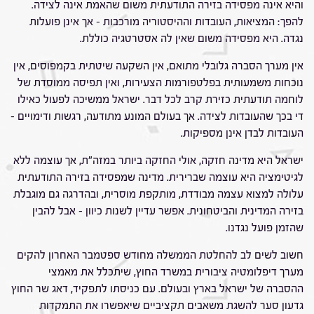
והיא אינה מפסידה בזירה התודעתית משום שהאמת אינה לצידה.
להפך: המציאות, העובדות וההיסטוריה מורכבות – אך אינן פועלות
נגדה. היא מפסידה משום שאין לה אסטרטגיה כוללת.
אין מערך הסברה גלובלי מתואם, אין השקעה שיטתית בקמפוסים, אין
נוכחות משמעותית בפלטפורמות הצעירות, ואין תפיסה ממוסדת של
לוחמה תודעתית כזירת קרב לכל דבר. ישראל ממשיכה לפעול כאילו
די בכך שהעובדות לצידה. אך בעולם המונע מתודעה, רגשות ודימויים –
העובדות לבדן אינן מספיקות.
ישראל היא מדינה חזקה, אולי החזקה ביותר במזה"ת, אך עוצמה ללא
לגיטימציה היא עוצמה שברירית. מדינה שמפסידה בזירה התודעתית
עלולה למצוא עצמה מבודדת, מותקפת מוסרית, ובהדרגה גם מוגבלת
בזירה המדינית והביטחונית. אפשר עדיין לשנות כיוון – אבל להבין
שהזמן פועל נגדנו.
חשוב לשים לב להחלטת הממשלה מחודש ספטמבר האחרון להקים
מערך דיפלומטיה ציבורית במשרד החוץ, שיתכלל את מאמצי
ההסברה של ישראל בארץ ובעולם. עם כניסתו לתפקיד, דאג שר החוץ
גדעון סער להשגת משאבים תקציביים שיאפשרו את התמקדות