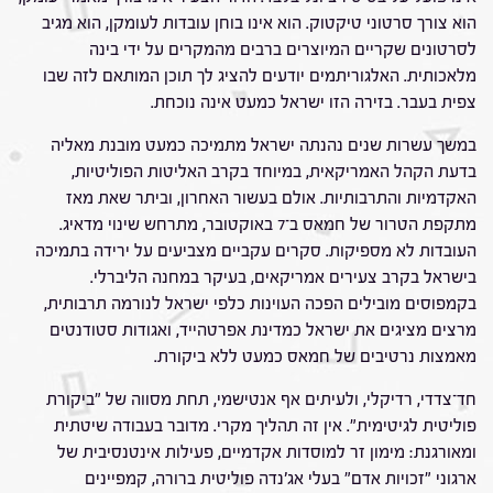
הוא צורך סרטוני טיקטוק. הוא אינו בוחן עובדות לעומקן, הוא מגיב
לסרטונים שקריים המיוצרים ברבים מהמקרים על ידי בינה
מלאכותית. האלגוריתמים יודעים להציג לך תוכן המותאם לזה שבו
צפית בעבר. בזירה הזו ישראל כמעט אינה נוכחת.
במשך עשרות שנים נהנתה ישראל מתמיכה כמעט מובנת מאליה
בדעת הקהל האמריקאית, במיוחד בקרב האליטות הפוליטיות,
האקדמיות והתרבותיות. אולם בעשור האחרון, וביתר שאת מאז
מתקפת הטרור של חמאס ב־7 באוקטובר, מתרחש שינוי מדאיג.
העובדות לא מספיקות. סקרים עקביים מצביעים על ירידה בתמיכה
בישראל בקרב צעירים אמריקאים, בעיקר במחנה הליברלי.
בקמפוסים מובילים הפכה העוינות כלפי ישראל לנורמה תרבותית,
מרצים מציגים את ישראל כמדינת אפרטהייד, ואגודות סטודנטים
מאמצות נרטיבים של חמאס כמעט ללא ביקורת.
חד־צדדי, רדיקלי, ולעיתים אף אנטישמי, תחת מסווה של "ביקורת
פוליטית לגיטימית". אין זה תהליך מקרי. מדובר בעבודה שיטתית
ומאורגנת: מימון זר למוסדות אקדמיים, פעילות אינטנסיבית של
ארגוני "זכויות אדם" בעלי אג'נדה פוליטית ברורה, קמפיינים