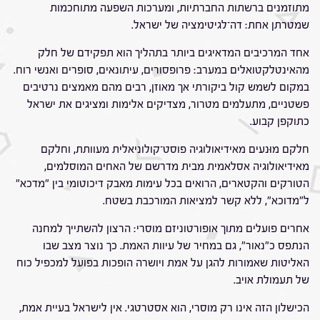
מתוזמנים ברשתות החברתיות, ומערכות השפעה מתוחכמות
שמטרתן אחת: דה־לגיטימציה של ישראל.
אחד המרכיבים המדאיגים ביותר בתהליך הוא תפקידם של חלק
מהאינטלקטואלים במערב: פרופסורים, עיתונאים, סופרים ואנשי רוח.
במקום לשמש קול ביקורתי אך מאוזן, רבים מהם מאמצים נרטיבים
פשטניים, מתעלמים מטרור, מצדיקים אלימות ומציגים את ישראל
כתוקפן קבוע.
חלקם מוּנעים מאידיאולוגיה פוסט־קולוניאלית מעוותת, וחלקם
מאידיאולוגיה אסלאמית מבית מדרשם של האחים המוסלמים,
הטורקים והקטארים, הרואים בכל עימות מאבק דיכוטומי בין "מדכא"
ל"מדוכא", ללא קשר למציאות המורכבת בשטח.
אחרים פועלים מתוך אופורטוניזם מוסרי: הרצון להשתייך למחנה
הנתפס כ"נאור", גם במחיר של עיוות האמת. כך נוצר מצב שבו
האליטות שאמורות להגן על אמת ויושרה הופכות בפועל למכפיל כוח
של תעמולת אויב.
הכישלון הזה אינו רק מוסרי, הוא אסטרטגי. אין לישראל בעיית אמת,