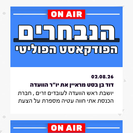
02.08.26
דוד בן בסט מראיין את יו"ר הוועדה
יושבת ראש הוועדה לעובדים זרים , חברת
לעובדים זרים , חברת הכנסת אתי חווה
הכנסת אתי חווה עטיה מספרת על הצעת
עטיה|31.7.26
החוק שלה להצבת דיפיבלירטורים
בתחנות רכבת , על הזכאות להעסקת
עובד זר בסיעוד לבני 85 ומעלה ומה מניע
אותה בעשייה הפרלמנטרית