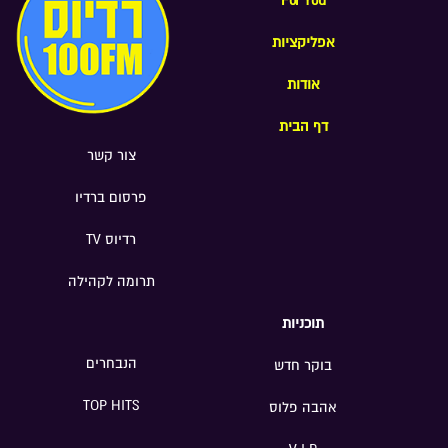
For You
אביב-יפו; נתן כהן, מוסיקאי ויוצר; משה
אפליקציות
בר-חיים מנכ"ל האגודה למלחמה בסרטן;
אפרת שטינלאוף, המנהלת האמנותית של
אודות
תיאטרון "נא לגעת"; ד"ר ענת הוכברג
מרום, ייעוץ גיאו-אסטרטגי וניהול סיכונים
דף הבית
בינלאומיים
צור קשר
פרסום ברדיו
רדיוס TV
תרומה לקהילה
תוכניות
הנבחרים
בוקר חדש
TOP HITS
אהבה פלוס