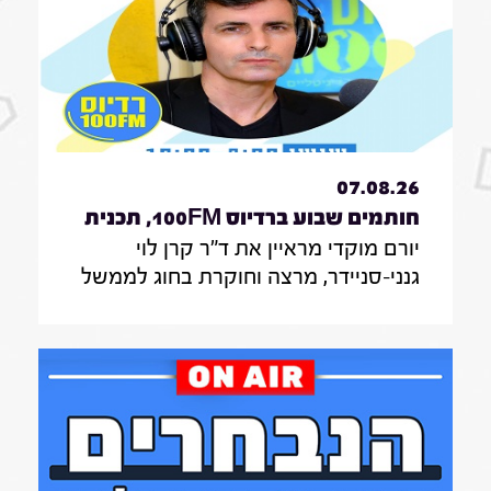
07.08.26
חותמים שבוע ברדיוס 100FM, תכנית
יורם מוקדי מראיין את ד"ר קרן לוי
330, 07 באוגוסט 2026
גנני-סניידר, מרצה וחוקרת בחוג לממשל
תקשורת ודיפלומטיה במרכז האקדמי
הרב-תחומי ירושלים, אודות סקר על
אי-הישארותם של אזרחים ללא חשמל
בעת איום בטחוני; לילך סיגן, חוקרת
תקשורת באונ' בר אילן, על מחקר חדש
על הדרך שבה הניו יורק טיימס דיווח על
אבדות בעזה במהלך שנתיים של מלחמה;