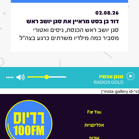
02.08.26
דוד בן בסט מראיין את סגן יושב ראש
סגן יושב ראש הכנסת, ניסים ואטורי
הכנסת, ניסים ואטורי|31.7.26
מסביר כמה מילדיו משרתים כרגע בצה"ל
, מה הוא חושב על החוק שמקפיא
מעצרים של משתמטים חרדים ואיזה שר
הוא רוצה להיות בממשלה הבאה
מנגן עכשיו
RADIOS GOLD
[insta-gallery id="0"]
For You
אפליקציות
אודות