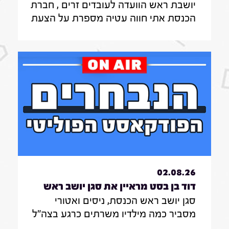
יושבת ראש הוועדה לעובדים זרים , חברת
לעובדים זרים , חברת הכנסת אתי חווה
הכנסת אתי חווה עטיה מספרת על הצעת
עטיה|31.7.26
החוק שלה להצבת דיפיבלירטורים
בתחנות רכבת , על הזכאות להעסקת
עובד זר בסיעוד לבני 85 ומעלה ומה מניע
אותה בעשייה הפרלמנטרית
02.08.26
דוד בן בסט מראיין את סגן יושב ראש
סגן יושב ראש הכנסת, ניסים ואטורי
הכנסת, ניסים ואטורי|31.7.26
מסביר כמה מילדיו משרתים כרגע בצה"ל
, מה הוא חושב על החוק שמקפיא