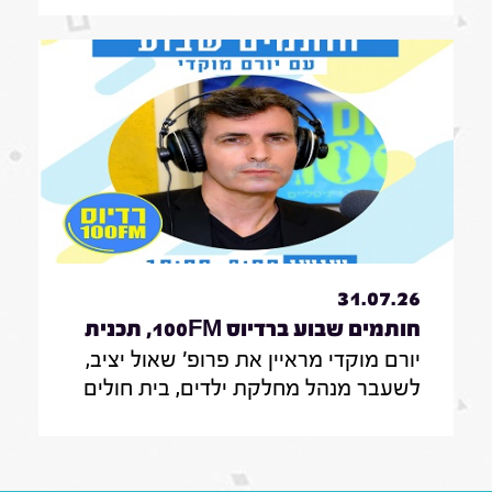
מעצרים של משתמטים חרדים ואיזה שר
הוא רוצה להיות בממשלה הבאה
31.07.26
חותמים שבוע ברדיוס 100FM, תכנית
יורם מוקדי מראיין את פרופ' שאול יציב,
329, 31 ביולי 2026
לשעבר מנהל מחלקת ילדים, בית חולים
הדסה עין כרם ירושלים, לשעבר מנהל
אגף לרישוי מקצועות רפואיים, משרד
הבריאות ירושלים, נציב פניות המתמחים