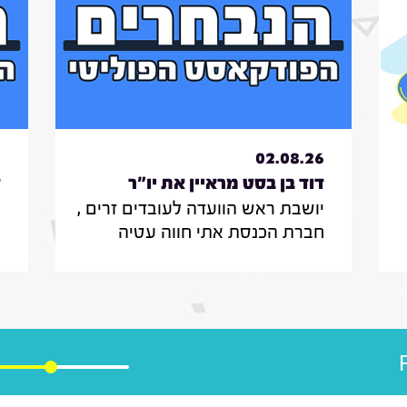
6
02.08.26
דוד בן בסט מראיין את יו"ר
ד
יושבת ראש הוועדה לעובדים זרים ,
ס
הוועדה לעובדים זרים , חברת
ר
חברת הכנסת אתי חווה עטיה
מ
הכנסת אתי חווה עטיה|31.7.26
ו
מספרת על הצעת החוק שלה
ב
להצבת דיפיבלירטורים בתחנות
ש
רכבת , על הזכאות להעסקת עובד
ח
זר בסיעוד לבני 85 ומעלה ומה מניע
ב
אותה בעשייה הפרלמנטרית