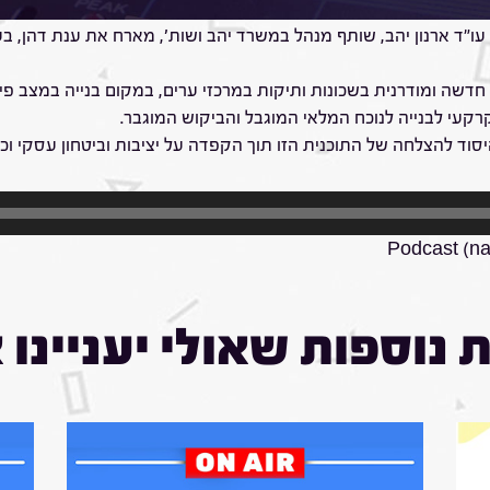
 צריכים הדיירים ובעלי הדירות? אילו צעדים כדאי לבצע במהלך התהליך?
"ד ארנון יהב, שותף מנהל במשרד יהב ושות', מארח את ענת דהן, בעל
ה חדשה ומודרנית בשכונות ותיקות במרכזי ערים, במקום בנייה במצב פיז
עי לבנייה לנוכח המלאי המוגבל והביקוש המוגבר.
וד להצלחה של התוכנית הזו תוך הקפדה על יציבות וביטחון עסקי וכל
Podcast (na
 נוספות שאולי יעניינו 