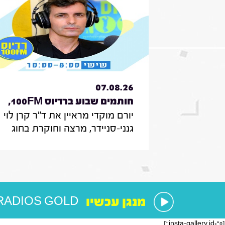
07.08.26
חותמים שבוע ברדיוס 100FM,
יורם מוקדי מראיין את ד"ר קרן לוי
תכנית 330, 07 באוגוסט 2026
גנני-סניידר, מרצה וחוקרת בחוג
לממשל תקשורת ודיפלומטיה
במרכז האקדמי הרב-תחומי
ירושלים, אודות סקר על
אי-הישארותם של אזרחים ללא
חשמל בעת איום בטחוני; לילך סיגן,
מנגן עכשיו
RADIOS GOLD
חוקרת תקשורת באונ' בר אילן, על
מחקר חדש על הדרך שבה הניו
[insta-gallery id="0"]