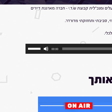
ים ומנכ"לית קבוצת ש.ד.י – חברה מארגנת דיירים
י, סביבתי ותחזוקתי מדורדר.
כלי.
השתמש
00:00
במקש
למעלה/למטה
כדי
להגביר
או
אותך
להנמיך
עוצמת
שמע.