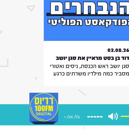
02.08.2
וד בן בסט מראיין את סגן יושב
גן יושב ראש הכנסת, ניסים ואטורי
אש הכנסת, ניסים
סביר כמה מילדיו משרתים כרגע
אטורי|31.7.26
צה"ל , מה הוא חושב על החוק
מקפיא מעצרים של משתמטים
רדים ואיזה שר הוא רוצה להיות
ממשלה הבאה
גלו את >