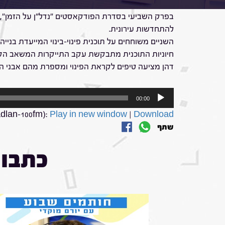
מהם היתרונות והסכנות בהליך פינוי-בינוי? איזה ליווי
בפרק השביעי בסדרת הפודקאסטים "נדל"ן על הזמן", עו
להתחדשות עירונית.
השניים משוחחים על תוכנית פינוי-בינוי המייעדת בניי
חיוניות התוכנית מתבקשת עקב התייקרות המשאב הקרק
דהן מציעה טיפים לקראת הפינוי ומספרת מהם אבני היס
נגן
00:00
אודיו
dlan-100fm):
Play in new window
|
Download
שתף
כתבות