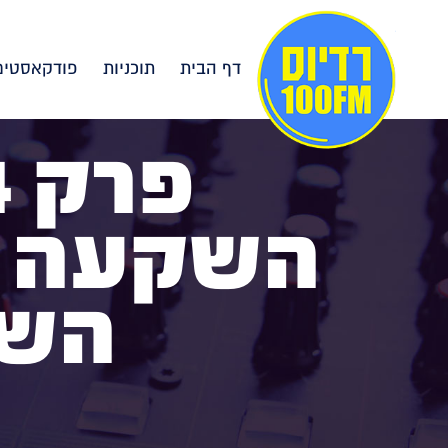
דף הבית
תוכניות
פודקאסטים
השקעה בנ
השק