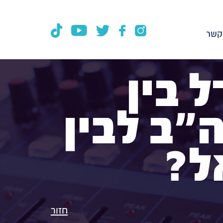
קשר
דל בין
"ב לבין
ל?
חזור