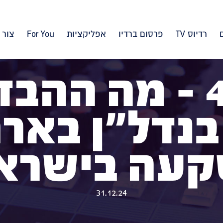
רדיוס TV
פרסום ברדיו
אפליקציות
For You
צור 
פרק 4 – מה ההב
דל"ן בארה
עה בישרא
31.12.24