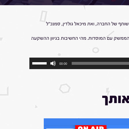
SAFE מארחת את יוסי ברג, מייסד ובעלים משותף של החברה, ואת מיכאל גולדין, סמנכ"ל
, והממשק עם המוסדות. מהי החשיבות בגיוון ההשקעה
השתמש
00:00
במקש
למעלה/למטה
כדי
להגביר
או
אותך
להנמיך
עוצמת
שמע.