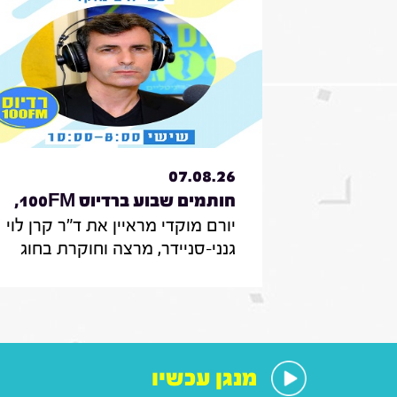
07.08.26
חותמים שבוע ברדיוס 100FM,
יורם מוקדי מראיין את ד"ר קרן לוי
תכנית 330, 07 באוגוסט 2026
גנני-סניידר, מרצה וחוקרת בחוג
לממשל תקשורת ודיפלומטיה
במרכז האקדמי הרב-תחומי
ירושלים, אודות סקר על
אי-הישארותם של אזרחים ללא
חשמל בעת איום בטחוני; לילך סיגן,
מנגן עכשיו
חוקרת תקשורת באונ' בר אילן, על