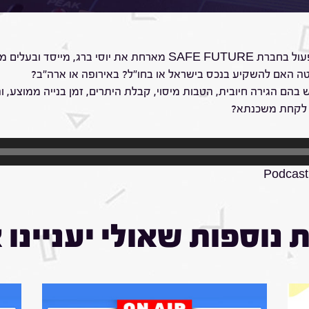
בפרק הרביעי של "רווח נקי" , אתי אילוז, סמנכ"לית תפעול בחברת  FUTURE
טה האם להשקיע בנכס בישראל או בחו"ל? באירופה או ארה"ב?
ש בהם הגירה חיובית, הטבות מיסוי, קבלת היתרים, זמן בנייה ממוצע
ו לקחת משכנתא?
Podcast 
 נוספות שאולי יעניינו 