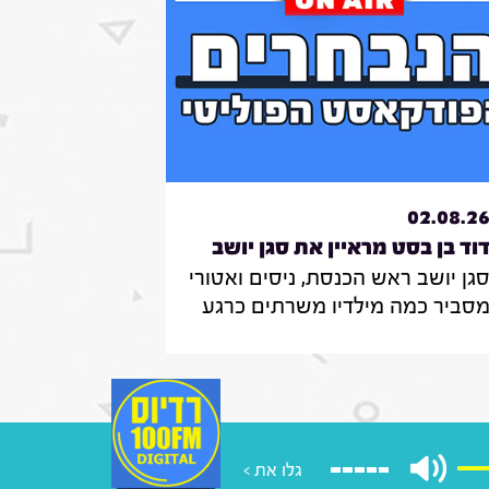
02.08.2
וד בן בסט מראיין את סגן יושב
גן יושב ראש הכנסת, ניסים ואטורי
אש הכנסת, ניסים
סביר כמה מילדיו משרתים כרגע
אטורי|31.7.26
צה"ל , מה הוא חושב על החוק
מקפיא מעצרים של משתמטים
רדים ואיזה שר הוא רוצה להיות
ממשלה הבאה
גלו את >