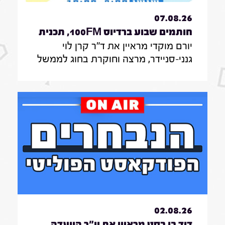
07.08.26
חותמים שבוע ברדיוס 100FM, תכנית
יורם מוקדי מראיין את ד"ר קרן לוי
330, 07 באוגוסט 2026
גנני-סניידר, מרצה וחוקרת בחוג לממשל
תקשורת ודיפלומטיה במרכז האקדמי
הרב-תחומי ירושלים, אודות סקר על
אי-הישארותם של אזרחים ללא חשמל
בעת איום בטחוני; לילך סיגן, חוקרת
תקשורת באונ' בר אילן, על מחקר חדש
על הדרך שבה הניו יורק טיימס דיווח על
אבדות בעזה במהלך שנתיים של מלחמה;
נדבר גם עם כרם נבו, סמנכ"לית צמיחה
ברשות החדשנות על המסלול המהיר של
מיליארד שקלים לסייע לסטארטאפים;
המוסיקאית רונית שחר עם אלבום
02.08.26
קאברים חדש ולראשונה; רפאל ברנרד,
דוד בן בסט מראיין את יו"ר הוועדה