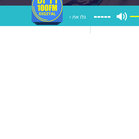
גלו את >