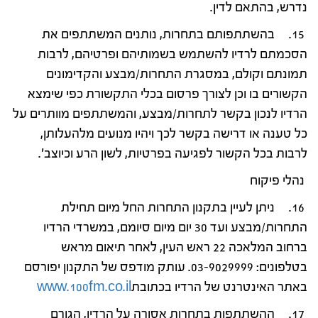
נדרש, בהתאם לדין.
15. בהשתתפותם בתחרות, נותנים המשתתפים את
הסכמתם לרדיו להשתמש בשמותיהם ופרטיהם, לרבות
תמונתם וקולם, במסגרת התחרות/מבצע והקדימונים
הקשורים בו וכן לצורך פרסום בכלי התקשורת כפי שימצא
הרדיו לנכון בקשר לתחרות/מבצע, והמשתתפים מוותרים על
כל טענה או דרישה בקשר לכך ויהיו מנועים מלהעלותן,
לרבות בכל הקשור לפגיעה בפרטיות, לשון הרע וכיוצב'.
נהלי פיקוח
16. ניתן לעיין בתקנון התחרות החל מיום תחילת
התחרות/מבצע ועד 30 יום מיום סיומם, במשרדי הרדיו
ברחוב המלאכה 22 ראש העין, לאחר תיאום מראש
בטלפונים: 03-9029999. עותק מודפס של התקנון יפורסם
באתר האינטרנט של הרדיו בכתובת
www.100fm.co.il
17. ההשתתפות בתחרות אסורה על הרדיו, הגורם