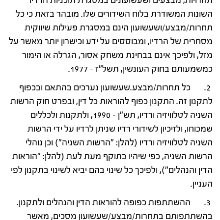
תחרויות, מבצעים ושעשועונים במסגרת תוכניות הרדיו
השונות המשודרת בלוח השידורים שלו. מובהר בזאת כי כל
תחרות/מבצע/ושעשועון הינם במסגרת פעילות שיווקית
מסחרית של הרדיו, ומבוססים על ידע וכישרון יותר מאשר על
מזל, ולפיכך אינם בבחינת משחק אסור, הגרלה או הימור
כמשמעותם בחוק העונשין, תשל"ז – 1977.
2. כל תחרות/מבצע.שעשועון נערכים בהתאם ובכפוף
לתקנון זה. התקנון כפוף להוראות כל דין, ובפרט חוק הרשות
השניה לטלוויזיה ורדיו, תש"ן – 1990, ולתקנות ולכללים
שמכוחו, ולזיכיון לשידורי רדיו שניתן לרדיו על ידי הרשות
השניה לטלוויזיה ורדיו (להלן: "הרשות השניה") וכן נוהלי
הרשות השניה, כפי שיהיו בתוקף מעת לעת (להלן: "הוראות
הדין והנהלים"), ולפיכך כל שינוי בהם יביא לשינוי בתקנון לפי
העניין.
3. ההשתתפות כפופה להוראות הדין והנהלים ולתקנון.
בהשתתפותם בתחרות/מבצע/שעשועון מסכים, מאשר