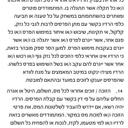
כל אחריות בעניין. הרדיו אינו אחראי לטיב הפרס ו/או איכותו
ו/או כל תקלה אשר תתגלה בו. המתמודדים פוטרים
ומוותרים בהשתתפותם במשחק על כל טענה או תביעה
כלפי הרדיו בקשר עם מתן הפרסים לרבות לגבי כל נזק,
קלקול, אי תקינות, שיבוש ו/או איחור במימוש הפרס ו/או כל
פגם אחר, אשר ייגרם לפרס ו/או אשר יתגלה בו ו/או אשר
ייגרם בעקבות מימוש הפרס. למען הסר ספק מובהר בזאת,
כי הרדיו אינו אחראי כלפי הזוכים לכל נזק גוף ו/או רכוש ו/או
אחר אשר ייגרם להם עקב ו/או בשל השימוש בפרס כלשהו.
הרדיו מצידו ינקוט במיטב המאמצים על מנת לוודא
שהפרסים יוענקו לזוכים במועד ובהתאם למובטח.
14. הזוכה / זוכים אחראי לכל מס, תשלום, היטל או אגרה
החלים עליהם על פי דין בקשר עם קבלת הפרסים. הרדיו
יהיה רשאי, אם יידרש להעביר לשלטונות המס, את פרטי
הזוכה ו/או למכות מס במקור. המתמודדים מאשרים בזאת
לרדיו ו/או למי מטעמו, לקזז, לנכות או להפחית כל תשלום