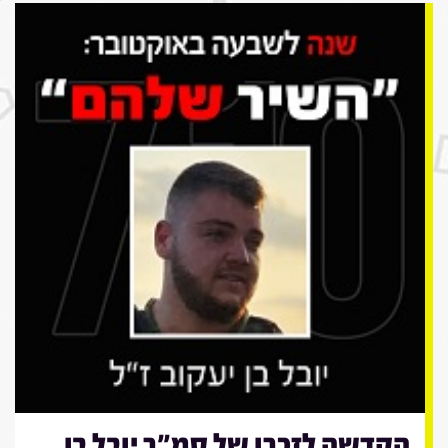
הקדשה לזכרו של סמ"ר יובל בן