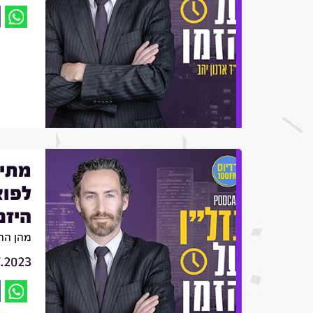
מתי 
לפוצ
היזם
מהן הה
7.2023