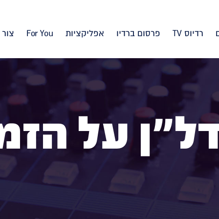
רדיוס TV
פרסום ברדיו
אפליקציות
For You
צור 
ל"ן על הזמ