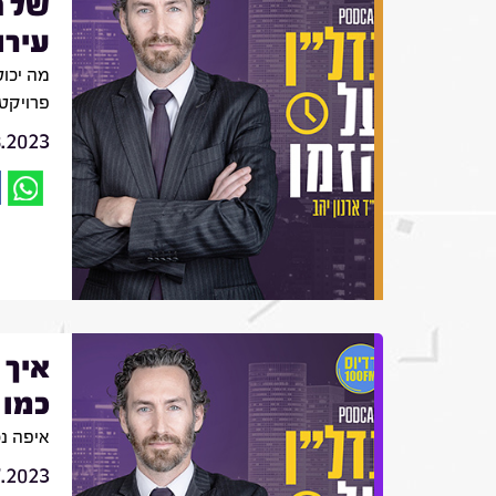
של 
עירו
מה יכו
פרויקט 
8.2023
איך 
כמו 
איפה נ
7.2023