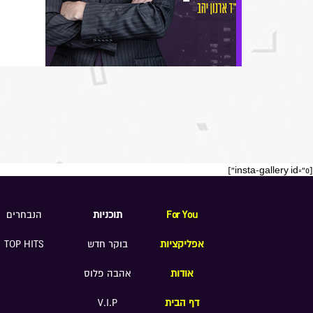
[insta-gallery id="0"]
For You
תוכניות
הנבחרים
אפליקציות
בוקר חדש
TOP HITS
אודות
אהבה פלוס
דף הבית
V.I.P