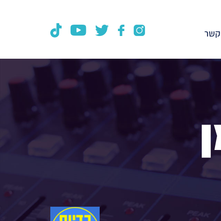
קשר
ן