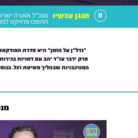
מנגן עכשיו
מנכ"ל אאורה ישרא
תהפכו פרויקט למו
"נדל"ן על הזמן" היא סדרת הפודקאס
פרק ידבר עו"ד יהב עם דמויות בכירות 
המורכבויות שבהליך פשיטת רגל. בנוס
מנכ