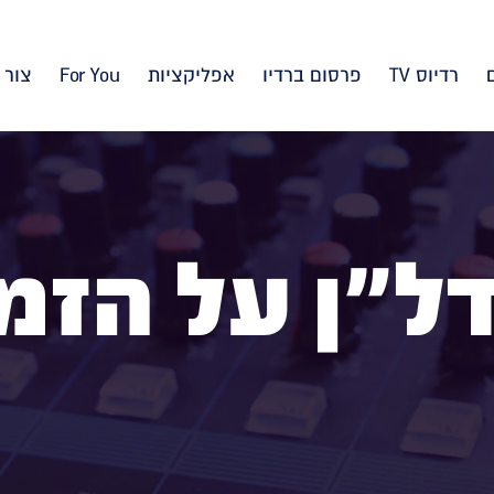
רדיוס TV
פרסום ברדיו
אפליקציות
For You
צור 
ל"ן על הזמ