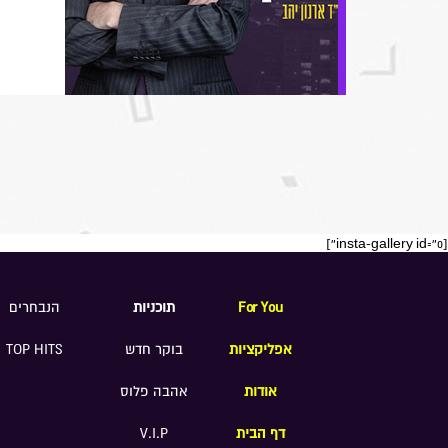
[insta-gallery id="0"]
For You
תוכניות
הנבחרים
אפליקציות
בוקר חדש
TOP HITS
אודות
אהבה פלוס
דף הבית
V.I.P