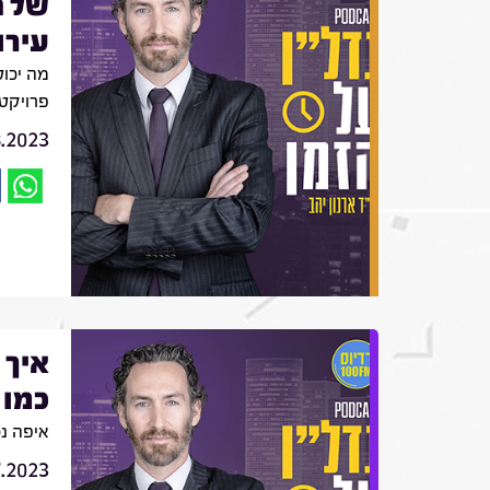
של 
עירו
מה יכו
פרויקט 
8.2023
איך 
כמו 
איפה נ
7.2023