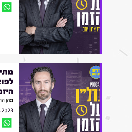
מתי 
לפוצ
היזם
מהן הה
7.2023