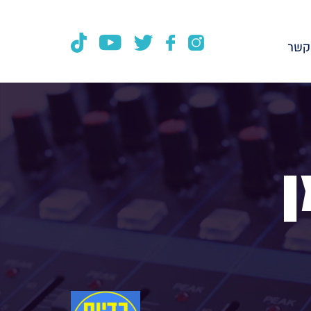
קשר
ן