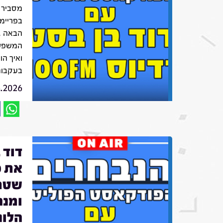
מסביר 
בפריימ
הבאה ,
המשפט 
ואיך הו
בעקבות
6.2026
דוד 
את פ
שטרא
ומנה
הלונ