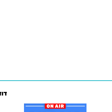
י
דוד