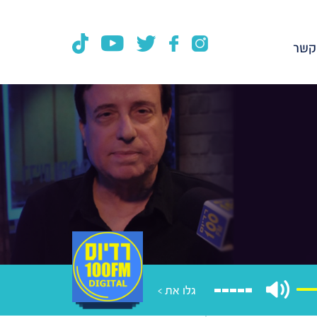
קשר
גלו את >