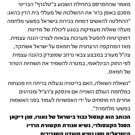
מאמר שהתפרסם בתחילת השבוע ב"טלגרף" הבריטי
מסכם באופן ברור את ההשלכות של מעללי בית הדין בהאג:
"ההחלטה להאשים דמויות בכירות בישראל בפשעי מלחמה
מעלה שאלות מעמיקות בנוגע ליכולת של מדינות
דמוקרטיות להפעיל מערכות צבאיות לצורכי הגנה עצמית.
מאז המתקפה הרצחנית של חמאס על ישראל אשתקד,
צה"ל מעורב במבצע צבאי נרחב שמוצדק כהגנה עצמית
לפי החוק הבינלאומי, במטרה להשמיד את תשתיות הטרור
של חמאס.
"נשאלת השאלה, האם בריטניה ובעלות בריתה היו מנצחות
במלחמת העולם השנייה אם ווינסטון צ'רצ'יל ומנהיגים
אחרים היו מוסחים על ידי האפשרות לעמוד בפני האשמות
בפשעי מלחמה?".
הכותב הוא קונסול כבוד בישראל של נאורו, סגן דיקאן
הסגל הקונסולרי, נשיא אגודת תקשורת הרדיו
הישראלית וסגן נשיא מועדון השגרירים