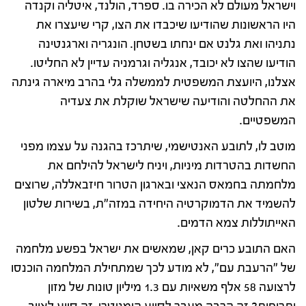
וישראל מעולם לא הכירה בו. ספרד, הולנד, איטליה וקנדה
היו הראשונות שהודיעו שיכבדו את הצו, קרי שיעצרו את
נתניהו ואת גלנט אם ינחתו בשטחן. הונגריה וארגנטינה
הודיעו שהצו לא יכובד, אנגליה וגרמניה עדיין לא החליטו.
אצלנו, היועצת המשפטית לממשלה גלי בהרב מיארה גינתה
את ההחלטה והודיעה שישראל שוקלת את צעדיה
המשפטיים.
מוטב לו, לתובע האנטישמי, שיתרכז בהגנה על עצמו מפני
החשדות בהטרדות מיניות, ויניח לישראל להילחם את
מלחמתה בחמאס הנאצי ובארגון הטרור חיזבאללה, שרוצים
להשמיד את הדמוקרטיה היחידה במזה"ת, בשירות שלטון
האייתוללות צמא הדמים.
האם התובע כרים קאן, שמאשים את ישראל בפשע מלחמה
של "הרעבת עם", לא מודע לכך שמתחילת המלחמה הוכנסו
לרצועה 58 אלף משאיות עם 1.3 מיליון טונות של מזון