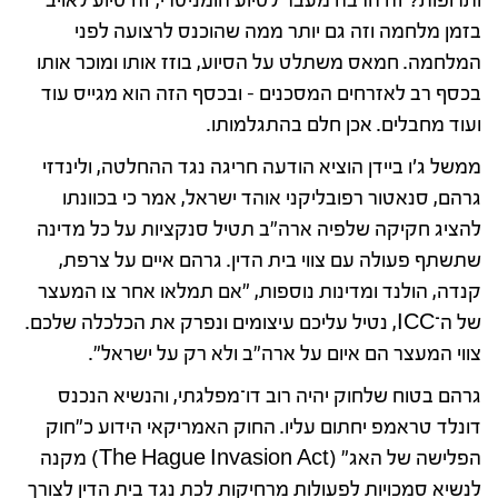
ותרופות? זה הרבה מעבר לסיוע הומניטרי, זה סיוע לאויב
בזמן מלחמה וזה גם יותר ממה שהוכנס לרצועה לפני
המלחמה. חמאס משתלט על הסיוע, בוזז אותו ומוכר אותו
בכסף רב לאזרחים המסכנים – ובכסף הזה הוא מגייס עוד
ועוד מחבלים. אכן חלם בהתגלמותו.
ממשל ג'ו ביידן הוציא הודעה חריגה נגד ההחלטה, ולינדזי
גרהם, סנאטור רפובליקני אוהד ישראל, אמר כי בכוונתו
להציג חקיקה שלפיה ארה"ב תטיל סנקציות על כל מדינה
שתשתף פעולה עם צווי בית הדין. גרהם איים על צרפת,
קנדה, הולנד ומדינות נוספות, "אם תמלאו אחר צו המעצר
של ה־ICC, נטיל עליכם עיצומים ונפרק את הכלכלה שלכם.
צווי המעצר הם איום על ארה"ב ולא רק על ישראל".
גרהם בטוח שלחוק יהיה רוב דו־מפלגתי, והנשיא הנכנס
דונלד טראמפ יחתום עליו. החוק האמריקאי הידוע כ"חוק
הפלישה של האג" (The Hague Invasion Act) מקנה
לנשיא סמכויות לפעולות מרחיקות לכת נגד בית הדין לצורך