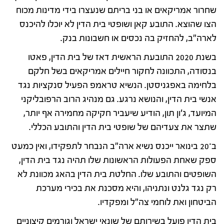
שחרור אמריקאים או בני בריתם שנעצרו בידי מדינות מכוח
הצו שהוצא. התובע קאן ושופטי בית הדין לא יוכלו להיכנס
לארה"ב, להחזיק בה נכסים או חשבונות בנק.
בשנת 2020 התובעת הראשית דאז של בית הדין, פאטו
בנסודה, התכוונה לחקור חיילים אמריקאים בשל חלקם
בלחימה באפגניסטן. הנשיא טראמפ הפעיל סנקציות נגד
אנשי בית הדין, והנושא נרגע. גם מנהיג הרוב הרפובליקני
המיועד, ג'ון תון, הודיע שיעביר חקיקה מחמירה אף יותר,
שתצר את צעדיהם של שופטי בית הדין והתובע הכללי.
ב־20 בינואר ייכנס נשיא ארה"ב הנבחר לתפקידו, ואין כמעט
ספק שאחת הפעולות הראשונות שלו תהיה נגד בית הדין,
השופטים והתובע שלו. החלטת בית הדין בהאג מכוונת לא
רק נגד גלנט ונתניהו, והיא מסכנת את בכירי מערכת
הביטחון ואת לוחמי צה"ל ומפקדיו.
בית הדין פועל בשירותם של שונאי ישראל וגורמים קיצוניים