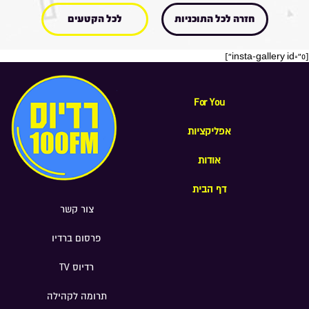
חזרה לכל התוכניות
לכל הקטעים
[insta-gallery id="0"]
For You
אפליקציות
אודות
דף הבית
צור קשר
פרסום ברדיו
רדיוס TV
תרומה לקהילה