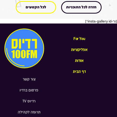
חזרה לכל התוכניות
לכל הקטעים
[insta-gallery id="0"]
For You
אפליקציות
אודות
דף הבית
צור קשר
פרסום ברדיו
רדיוס TV
תרומה לקהילה