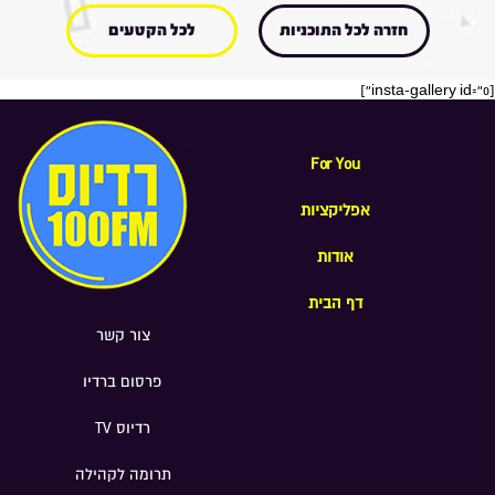
חזרה לכל התוכניות
לכל הקטעים
[insta-gallery id="0"]
For You
אפליקציות
אודות
דף הבית
צור קשר
פרסום ברדיו
רדיוס TV
תרומה לקהילה