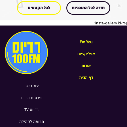
חזרה לכל התוכניות
לכל הקטעים
[insta-gallery id="0"]
For You
אפליקציות
אודות
דף הבית
צור קשר
פרסום ברדיו
רדיוס TV
תרומה לקהילה