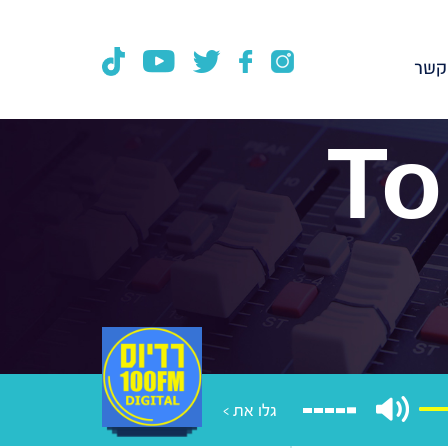
קשר
To
גלו את >