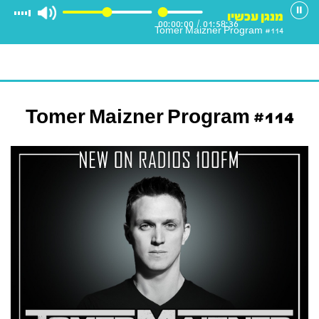
מנגן עכשיו
00:00:00
/
01:58:36
Tomer Maizner Program #114
Tomer Maizner Program #114