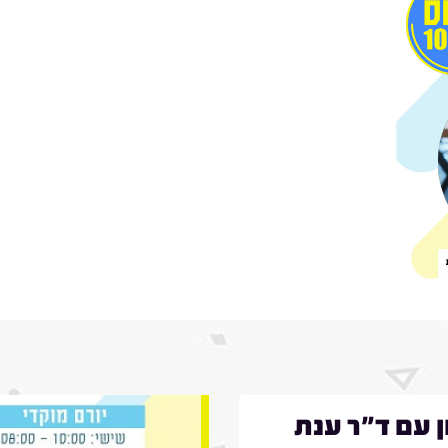
ן עם ד"ר ענת