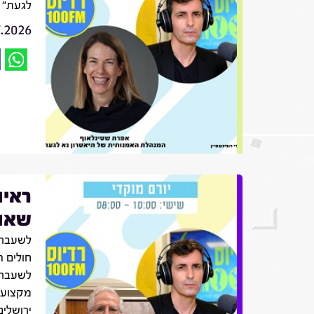
לגעת"
7.2026
ראיו
שאול
לשעבר 
חולים ה
לשעבר,
מקצועו
ירושלים