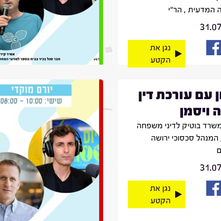
 המדעית , הר״י
31.0
נגן את
הקטע
ן עם עורכת דין
 ויסמן
שרד בוטיק לדיני משפחה
 המנהל סכסוכי ירושה
ם
31.0
נגן את
הקטע