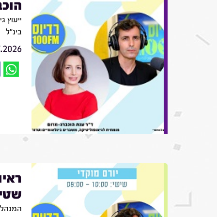
הוכב
ייעוץ ג
בינ"ל
7.2026
ראיו
שטינ
המנהלת