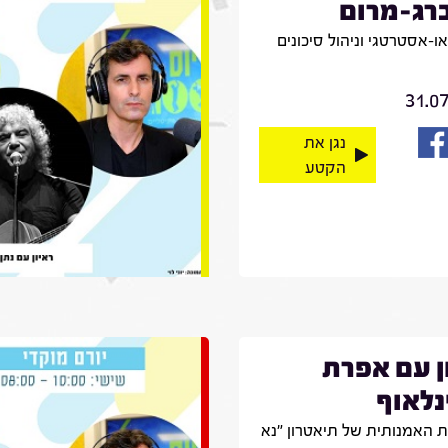
רג-מרום
יאו-אסטרטגי וניהול סיכונים
31.0
נגן את
הקטע
ן עם אפרת
לאוף
 האמנותית של תיאטרון "נא