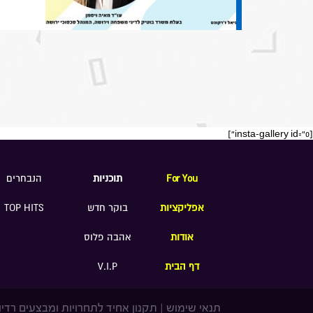
[insta-gallery id="0"]
For You
תוכניות
הנבחרים
אפליקציות
בוקר חדש
TOP HITS
אודות
אהבה פלוס
דף הבית
V.I.P
תנאי שימוש
|
תקנון אחיד לתחרויות ומבצעים רדיו