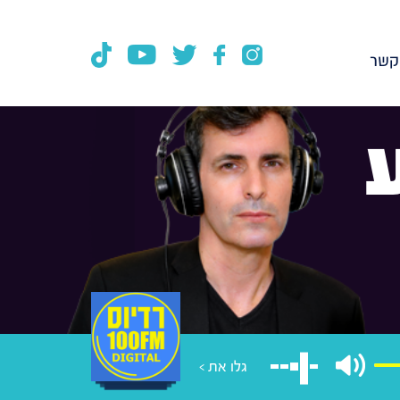
קשר
גלו את >