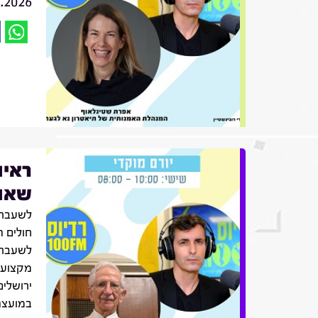
7.2026
ראיו
שאול
לשעבר 
חולים ה
לשעבר,
מקצועו
ירושלים
במועצה