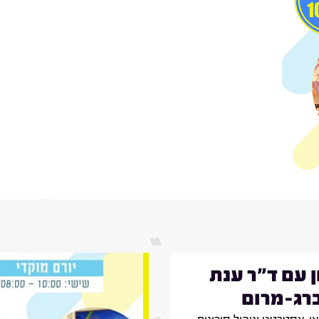
ן עם ד"ר ענת
רג-מרום