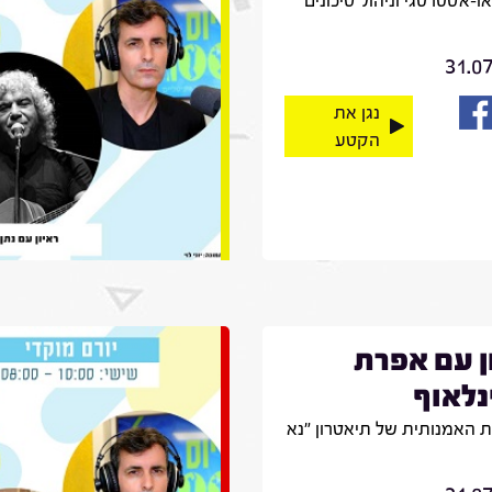
יאו-אסטרטגי וניהול סיכונים
31.0
נגן את
הקטע
ן עם אפרת
לאוף
 האמנותית של תיאטרון "נא