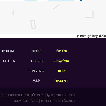
[insta-gallery id="0"]
For You
תוכניות
הנבחרים
אפליקציות
בוקר חדש
TOP HITS
אודות
אהבה פלוס
דף הבית
V.I.P
תנאי שימוש
|
תקנון אחיד לתחרויות ומבצעים רדיו
תעמולת בחירות ברדיו
|
באלי b321.co.il