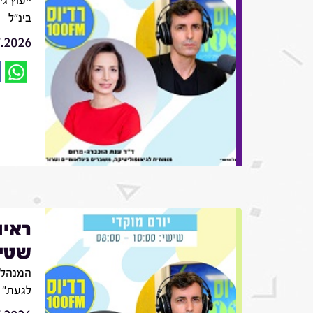
ייעוץ ג
בינ"ל
7.2026
ראיו
שטינ
המנהלת
לגעת"