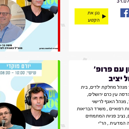
31.0
נגן את
הקטע
ן עם פרופ'
 יציב
מנהל מחלקת ילדים, בית
דסה עין כרם ירושלים,
 מנהל האגף לרישוי
ת רפואיים , משרד הבריאות
, נציב פניות המתמחים
 המדעית , הר״י