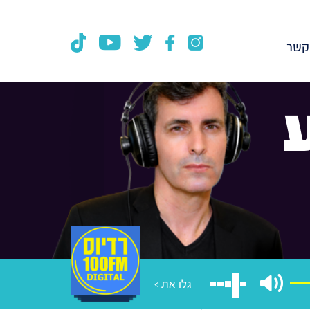
קשר
גלו את >