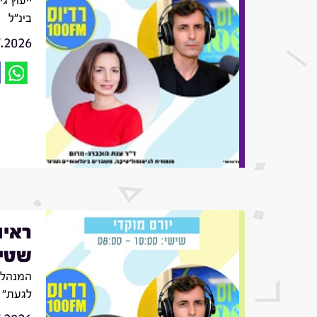
ייעוץ ג
בינ"ל
7.2026
ראיו
שטינ
המנהלת
לגעת"