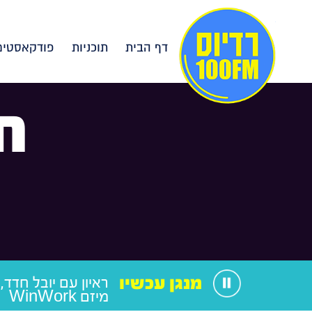
דף הבית
תוכניות
פודקאסטים
ח
מנגן עכשיו
ראיון עם יובל חדד,
מיזם WinWork