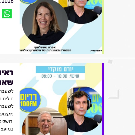
7.2026
ראיו
שאול
לשעבר 
חולים ה
לשעבר,
מקצועו
ירושלים
במועצה