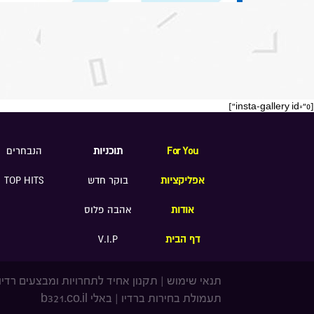
[insta-gallery id="0"]
For You
תוכניות
הנבחרים
אפליקציות
בוקר חדש
TOP HITS
אודות
אהבה פלוס
דף הבית
V.I.P
תנאי שימוש
|
תקנון אחיד לתחרויות ומבצעים רדיו
תעמולת בחירות ברדיו
|
באלי b321.co.il