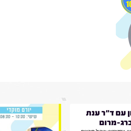
ן עם ד"ר ענת
רג-מרום