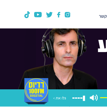
קשר
גלו את >