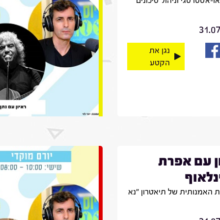
יאו-אסטרטגי וניהול סיכונים
31.0
נגן את
הקטע
ן עם אפרת
לאוף
 האמנותית של תיאטרון "נא