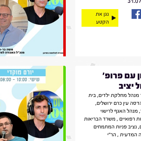
31.0
נגן את
הקטע
ן עם פרופ'
 יציב
מנהל מחלקת ילדים, בית
דסה עין כרם ירושלים,
 מנהל האגף לרישוי
ת רפואיים , משרד הבריאות
, נציב פניות המתמחים
 המדעית , הר״י