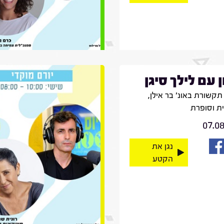
ן עם לילך סיגן
קשורת באונ' בר אילן,
ית וסופרת
07.0
נגן את
הקטע