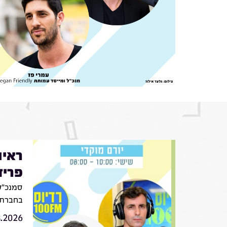
ראיו
פריד
סמנכ״לי
בחברת VIV
8.2026