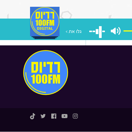
גלו את >