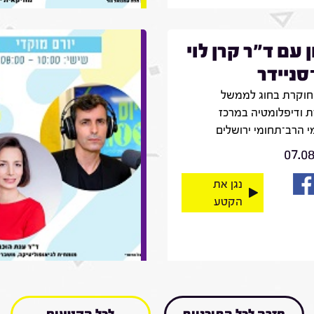
ן עם ד"ר קרן לוי
־סניידר
חוקרת בחוג לממשל
 ודיפלומטיה במרכז
 הרב־תחומי ירושלים
07.0
נגן את
הקטע