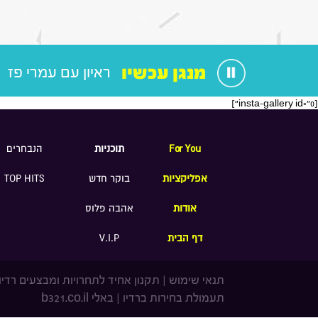
מנגן עכשיו
ראיון עם עמרי פז
[insta-gallery id="0"]
For You
תוכניות
הנבחרים
אפליקציות
בוקר חדש
TOP HITS
אודות
אהבה פלוס
דף הבית
V.I.P
תנאי שימוש
|
תקנון אחיד לתחרויות ומבצעים רדיו
תעמולת בחירות ברדיו
|
באלי b321.co.il