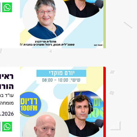
ראיו
הורו
עו״ד בת
מומחה ב
8.2026