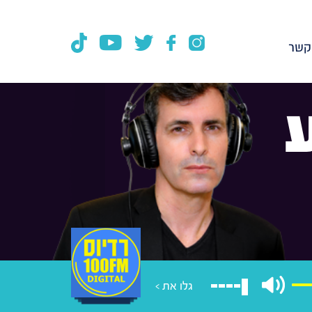
קשר
גלו את >