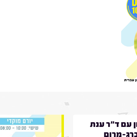
ן עם ד"ר ענת
רג-מרום