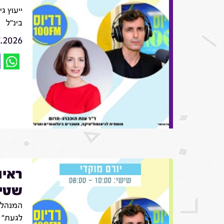
ייעוץ ג
בינ"ל
7.2026
ראיו
שטינ
המנהלת
לגעת"