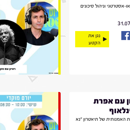
יאו-אסטרטגי וניהול סיכונים
31.0
נגן את
הקטע
ן עם אפרת
לאוף
 האמנותית של תיאטרון "נא