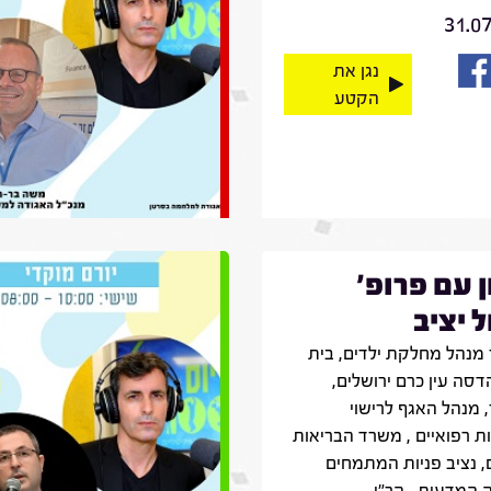
31.0
נגן את
הקטע
ן עם פרופ'
 יציב
מנהל מחלקת ילדים, בית
דסה עין כרם ירושלים,
 מנהל האגף לרישוי
ת רפואיים , משרד הבריאות
, נציב פניות המתמחים
 המדעית , הר״י