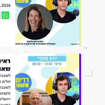
7.2026
ראיו
שאול
לשעבר 
חולים ה
לשעבר,
מקצועו
ירושלים
במועצה