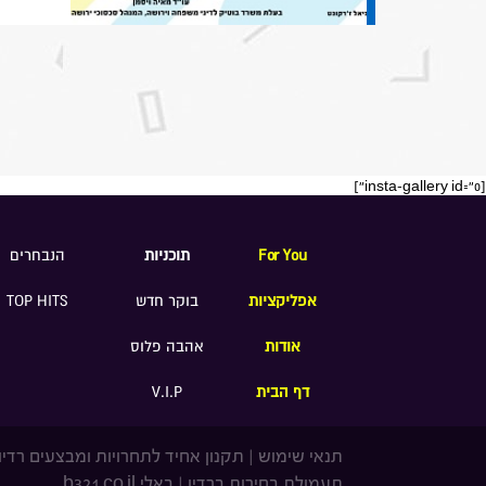
[insta-gallery id="0"]
For You
תוכניות
הנבחרים
אפליקציות
בוקר חדש
TOP HITS
אודות
אהבה פלוס
דף הבית
V.I.P
תנאי שימוש
|
תקנון אחיד לתחרויות ומבצעים רדיו
תעמולת בחירות ברדיו
|
באלי b321.co.il