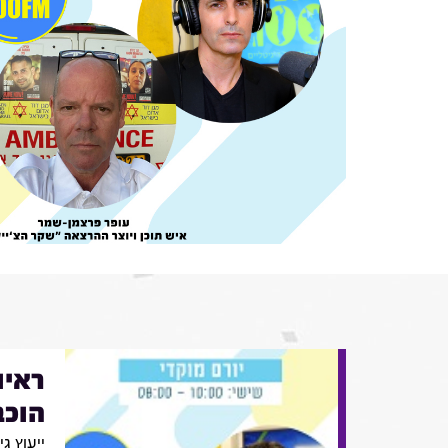
ראיו
הוכב
ייעוץ ג