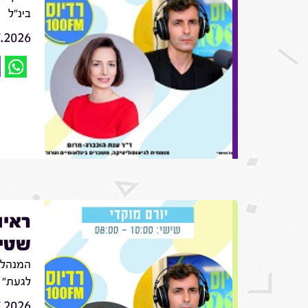
בינ"ל
7.2026
ראיו
שטינ
המנהלת
לגעת"
7.2026