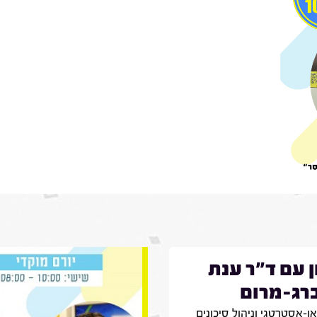
ן עם ד"ר ענת
רג-מרום
יאו-אסטרטגי וניהול סיכונים