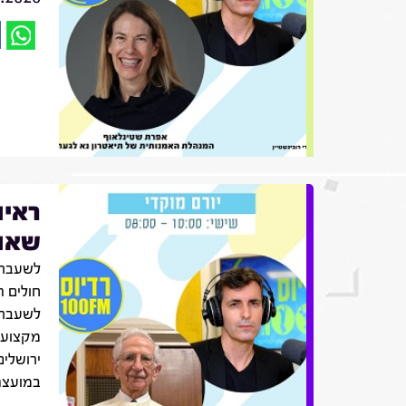
ראיו
שאול
לשעבר 
חולים ה
לשעבר,
מקצועו
ירושלים
במועצה