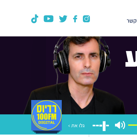
קשר
גלו את >