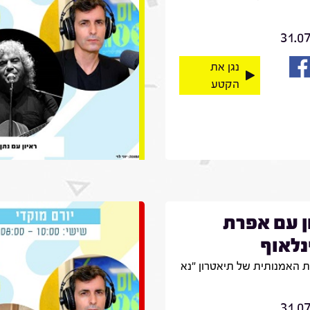
31.0
נגן את
הקטע
ן עם אפרת
לאוף
 האמנותית של תיאטרון "נא
31.0