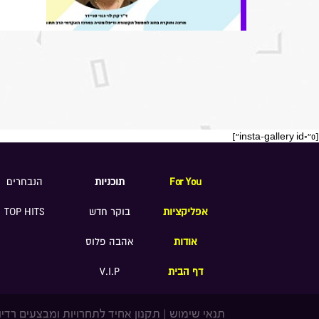
[insta-gallery id="0"]
For You
תוכניות
הנבחרים
אפליקציות
בוקר חדש
TOP HITS
אודות
אהבה פלוס
דף הבית
V.I.P
תנאי שימוש
|
תקנון אחיד לתחרויות ומבצעים רדיו