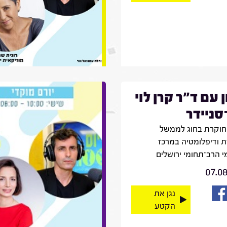
ן עם ד"ר קרן לוי
־סניידר
חוקרת בחוג לממשל
 ודיפלומטיה במרכז
 הרב־תחומי ירושלים
07.0
נגן את
הקטע