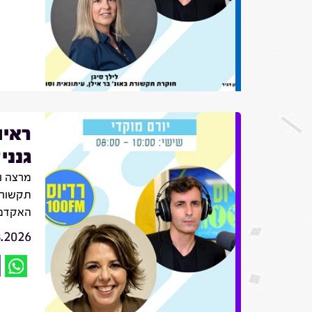
ראיו
גנני
מרצה ו
תקשורת
האקדמי
8.2026