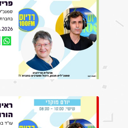
פריד
סמנכ״לי
בחברת VIV
8.2026
ראיו
הורו
עו״ד בת