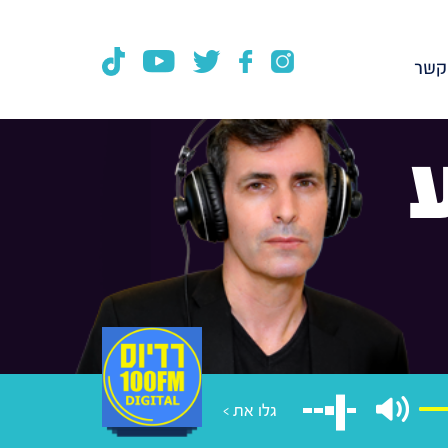
קשר
גלו את >