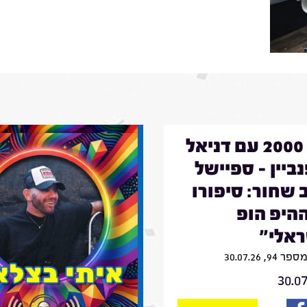
באג 2000 עם דניאל
ביין - ספיישל
 שחור: סיפורו
היפ הופ
אלי"
9, 30.07.26
30.0