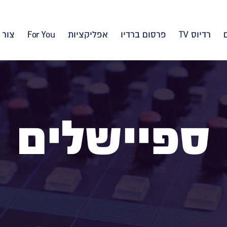
רדיוס TV
פרסום ברדיו
אפליקציות
For You
צור 
ספיישלים