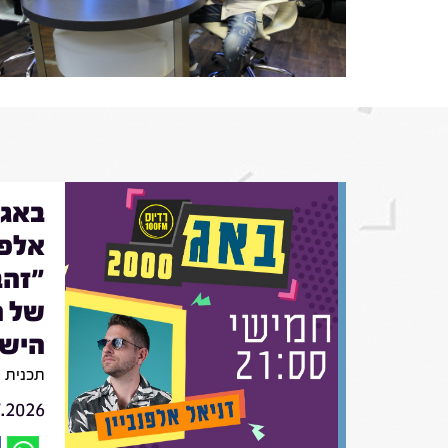
אלפנ
"זהב
של ה
הישר
תכנית מספר 4
7.2026