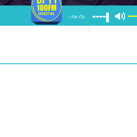
גלו את >