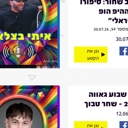
 שחור: סיפורו
היפ הופ
אלי"
9, 30.07.26
30.0
נגן את
הקטע
שבוע גאווה
בוך
12.0
נגן את