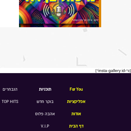
[insta-gallery id="0"]
For You
תוכניות
הנבחרים
אפליקציות
בוקר חדש
TOP HITS
אודות
אהבה פלוס
דף הבית
V.I.P