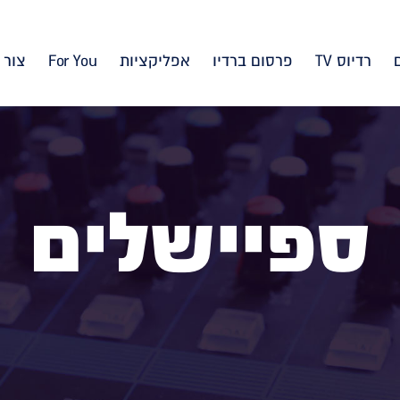
רדיוס TV
פרסום ברדיו
אפליקציות
For You
צור 
ספיישלים