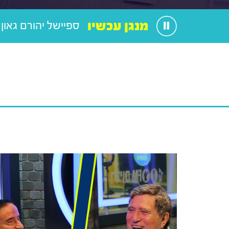
מנגן עכשיו
ספיישל יהורם גאון