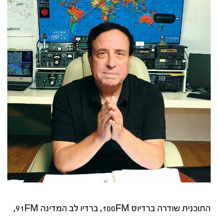
התוכנית שודרה ברדיוס 100FM, ברדיו לב המדינה 91FM,