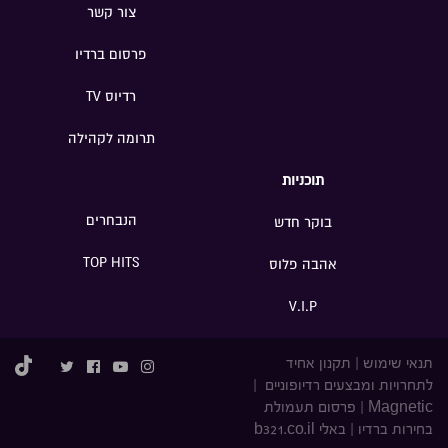
צור קשר
פרסום ברדיו
רדיוס TV
תרומה לקהילה
תוכניות
הנבחרים
בוקר חדש
TOP HITS
אהבה פלוס
V.I.P
תנאי שימוש
|
תקנון אחיד
לתחרויות ומבצעים רדיופוניים
|
Magnetic
|
פרסום תעמולת
בחירות ברדיו
|
באלי b321.co.il