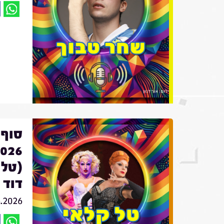
סוף 
(טלו
דוד
6.2026