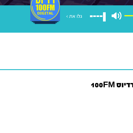
גלו את >