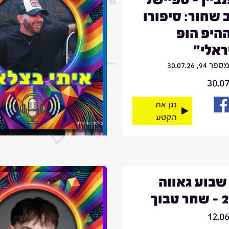
 שחור: סיפורו
היפ הופ
אלי"
9, 30.07.26
30.0
נגן את
הקטע
שבוע גאווה
בוך
12.0