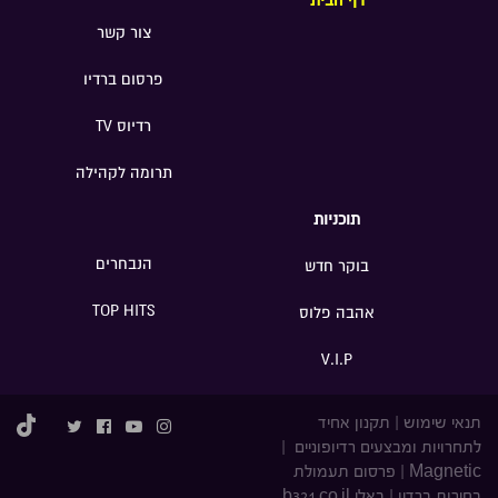
דף הבית
צור קשר
פרסום ברדיו
רדיוס TV
תרומה לקהילה
תוכניות
הנבחרים
בוקר חדש
TOP HITS
אהבה פלוס
V.I.P
תנאי שימוש
|
תקנון אחיד
לתחרויות ומבצעים רדיופוניים
|
Magnetic
|
פרסום תעמולת
בחירות ברדיו
|
באלי b321.co.il