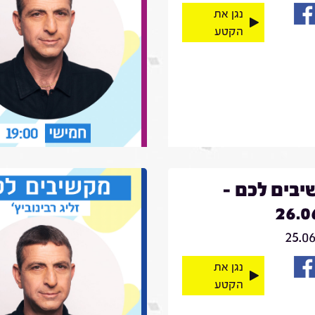
נגן את
הקטע
בים לכם -
26.0
25.0
נגן את
הקטע