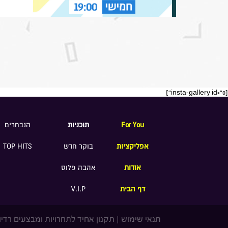
[insta-gallery id="0"]
For You
תוכניות
הנבחרים
אפליקציות
בוקר חדש
TOP HITS
אודות
אהבה פלוס
דף הבית
V.I.P
תנאי שימוש
|
תקנון אחיד לתחרויות ומבצעים רדיו