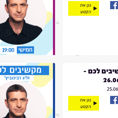
נגן את
הקטע
בים לכם -
26.0
25.0
נגן את
הקטע