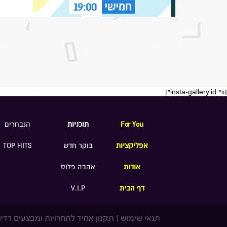
[insta-gallery id="0"]
For You
תוכניות
הנבחרים
אפליקציות
בוקר חדש
TOP HITS
אודות
אהבה פלוס
דף הבית
V.I.P
תנאי שימוש
|
תקנון אחיד לתחרויות ומבצעים רדיו