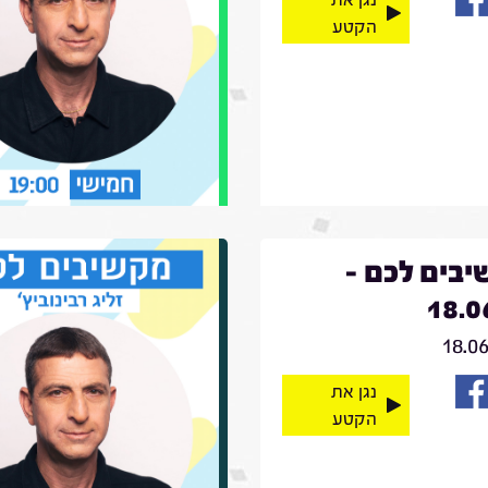
הקטע
בים לכם -
18.0
18.0
נגן את
הקטע