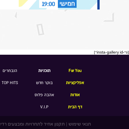
[insta-gallery id="0"]
For You
תוכניות
הנבחרים
אפליקציות
בוקר חדש
TOP HITS
אודות
אהבה פלוס
דף הבית
V.I.P
תנאי שימוש
|
תקנון אחיד לתחרויות ומבצעים רדיו