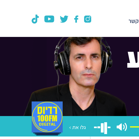
קשר
גלו את >