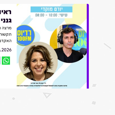
ראיו
גנני
מרצה ו
תקשורת
האקדמי
8.2026