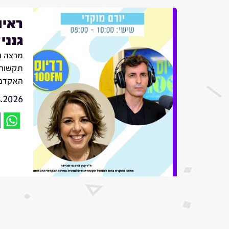
ראיו
גנני
מרצה ו
תקשורת
האקדמי
8.2026