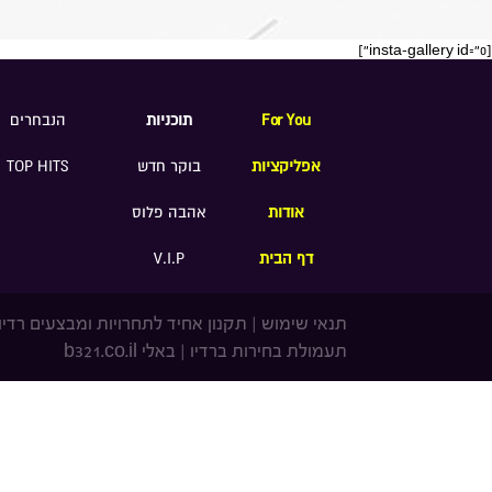
[insta-gallery id="0"]
For You
תוכניות
הנבחרים
אפליקציות
בוקר חדש
TOP HITS
אודות
אהבה פלוס
דף הבית
V.I.P
תנאי שימוש
|
תקנון אחיד לתחרויות ומבצעים רדיו
תעמולת בחירות ברדיו
|
באלי b321.co.il