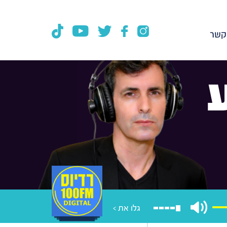
קשר
גלו את >