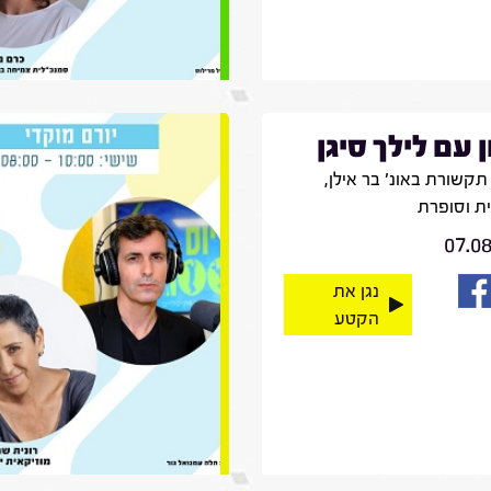
ן עם לילך סיגן
קשורת באונ' בר אילן,
ית וסופרת
07.0
נגן את
הקטע