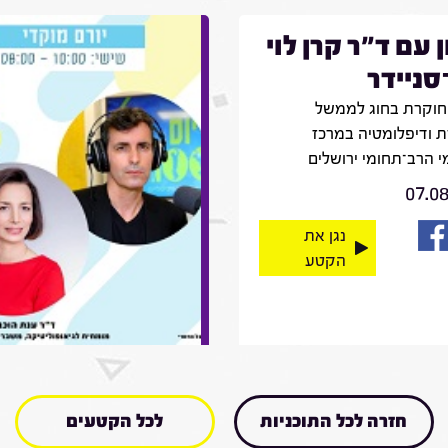
ן עם ד"ר קרן לוי
־סניידר
חוקרת בחוג לממשל
 ודיפלומטיה במרכז
 הרב־תחומי ירושלים
07.0
נגן את
הקטע
חזרה לכל התוכניות
לכל הקטעים