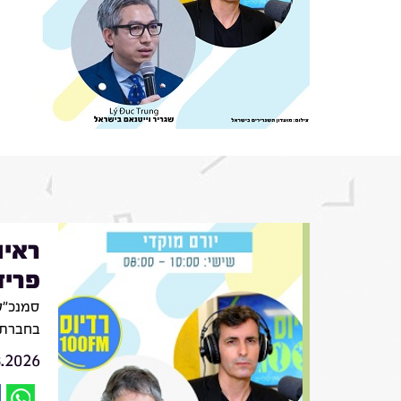
ראיו
פריד
סמנכ״לי
בחברת VIV
8.2026