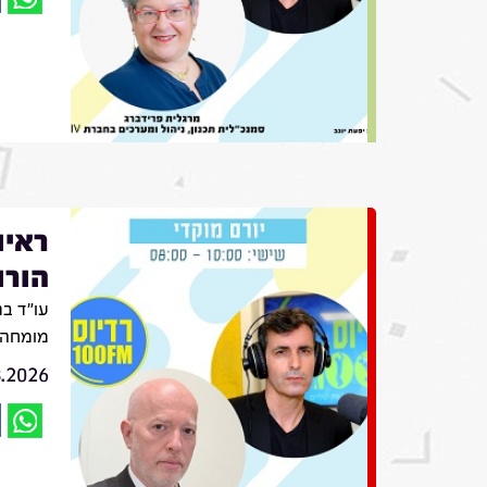
ראיו
הורו
עו״ד בת
מומחה ב
8.2026