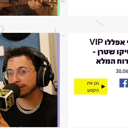
קובי אפללו VIP
קו שטרן -
וח המלא
30.0
נגן את
הקטע