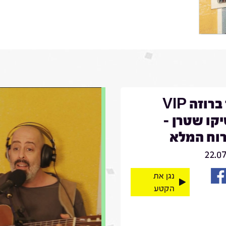
דויד ברוזה VIP
קו שטרן -
וח המלא
22.0
נגן את
הקטע