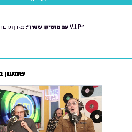
"V.I.P עם מושיקו שטרן
":
מגזין תרבות
שמעון בוסקילה וישי