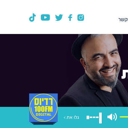
קשר
גלו את >