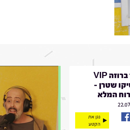
דויד ברוזה VIP
קו שטרן -
וח המלא
22.0
נגן את
הקטע