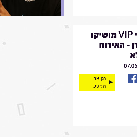
מרגי VIP מושיקו
 - האירוח
א
07.0
נגן את
הקטע