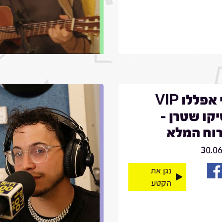
קובי אפללו VIP
קו שטרן -
וח המלא
30.0
נגן את
הקטע