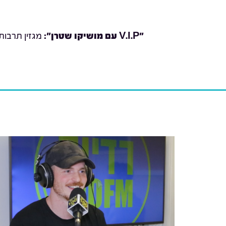
"V.I.P עם מושיקו שטרן
":
מגזין תרבות