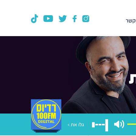
קשר
גלו את >