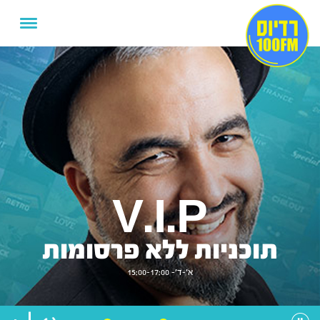
V.I.P
תוכניות ללא פרסומות
א'-ד'- 15:00-17:00