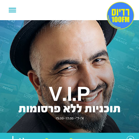
V.I.P
תוכניות ללא פרסומות
א'-ד'- 15:00-17:00