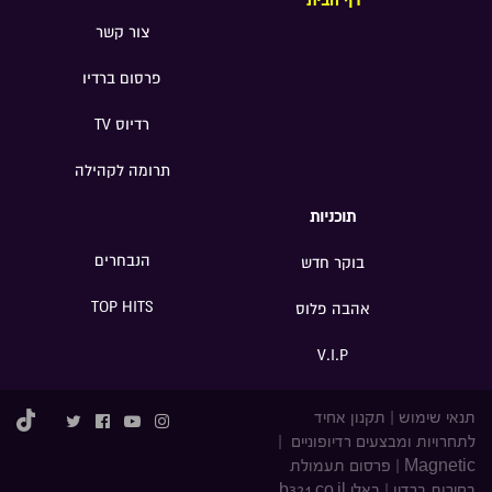
דף הבית
צור קשר
פרסום ברדיו
רדיוס TV
תרומה לקהילה
תוכניות
הנבחרים
בוקר חדש
TOP HITS
אהבה פלוס
V.I.P
תנאי שימוש
|
תקנון אחיד
לתחרויות ומבצעים רדיופוניים
|
Magnetic
|
פרסום תעמולת
בחירות ברדיו
|
באלי b321.co.il