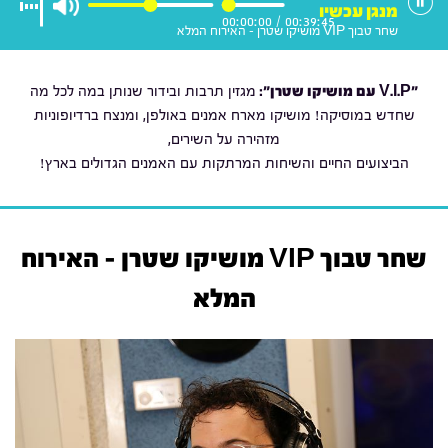
מנגן עכשיו
00:00:00
/
00:39:45
שחר טבוך VIP מושיקו שטרן - האירוח המלא
"V.I.P עם מושיקו שטרן
":
מגזין תרבות ובידור שנותן במה לכל מה
שחדש במוסיקה! מושיקו מארח אמנים באולפן, ומנצח ברדיופוניות
מזהירה על השירים,
הביצועים החיים והשיחות המרתקות עם האמנים הגדולים בארץ!
שחר טבוך VIP מושיקו שטרן - האירוח
המלא