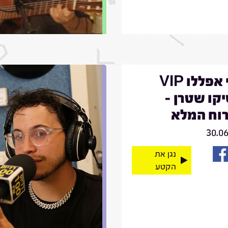
קובי אפללו VIP
קו שטרן -
וח המלא
30.0
נגן את
הקטע