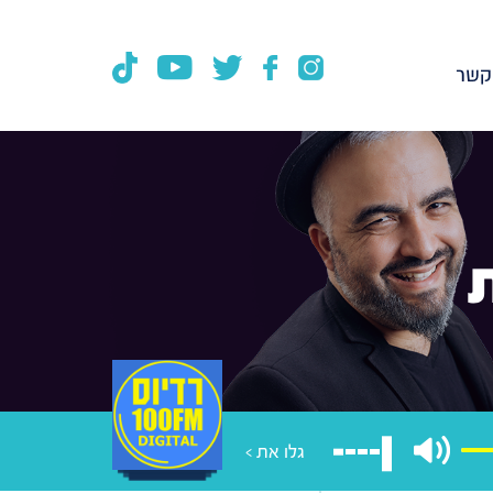
קשר
גלו את >