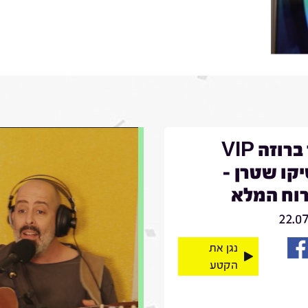
דויד ברוזה VIP
קו שטרן -
וח המלא
22.0
נגן את
הקטע