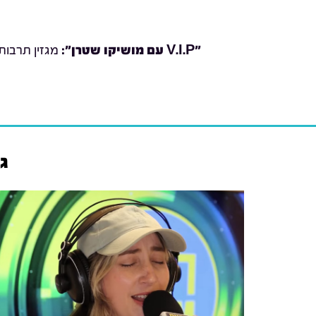
"V.I.P עם מושיקו שטרן
":
מגזין תרבות
ג'יין