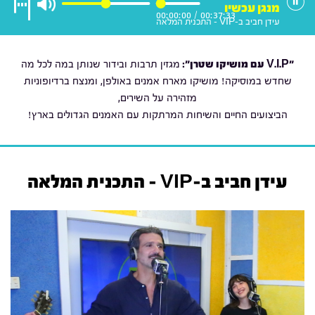
מנגן עכשיו
00:00:00
/
00:37:33
עידן חביב ב-VIP - התכנית המלאה
"V.I.P עם מושיקו שטרן
":
מגזין תרבות ובידור שנותן במה לכל מה
שחדש במוסיקה! מושיקו מארח אמנים באולפן, ומנצח ברדיופוניות
מזהירה על השירים,
הביצועים החיים והשיחות המרתקות עם האמנים הגדולים בארץ!
עידן חביב ב-VIP - התכנית המלאה