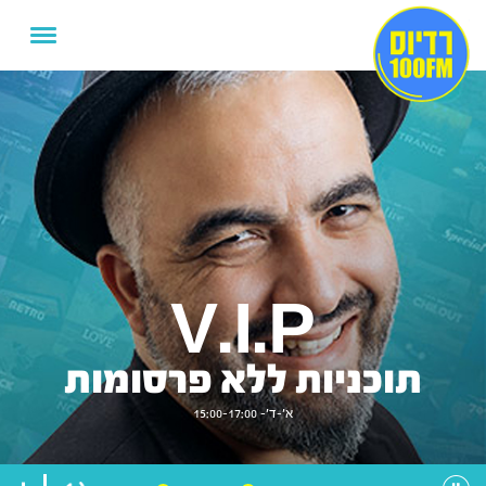
V.I.P
תוכניות ללא פרסומות
א'-ד'- 15:00-17:00